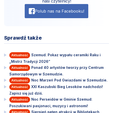
nasi czytelnicy!
Polub nas na Facebooku!
Sprawdź także
Szemud. Pokaz wypału ceramiki Raku i
Aktualność
„Mistrz Tradycji 2026”
Ponad 40 artystów tworzy przy Centrum
Aktualność
Samorządowym w Szemudzie.
Noc Marzeń Pod Gwiazdami w Szemudzie.
Aktualność
XXI Kaszubski Bieg Lesoków nadchodzi!
Aktualność
Zapisz się już dziś.
Noc Perseidów w Gminie Szemud:
Aktualność
Poszukiwani pasjonaci, muzycy i astronomi!
Sierpień pełen atrakcji w Bibliotekach
Aktualność