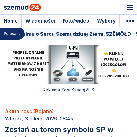
Home
Wiadomości
Foto/wideo
Wybory
Wyda
iera filmu o Sercu Szemudzkiej Ziemi. SZËMÔŁD – SE
Polecane
Reklama ZgrajKasetęVHS
Aktualność (Bojano)
Wtorek, 3 lutego 2026, 08:45
Zostań autorem symbolu SP w