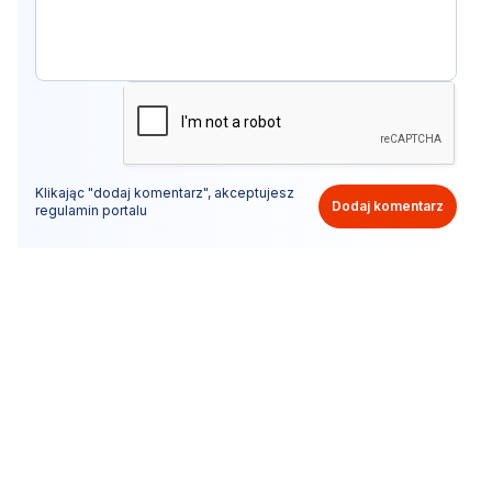
Klikając "dodaj komentarz", akceptujesz
Dodaj komentarz
regulamin portalu
Nie hejtuj, pisz kulturalnie i zgodne z prawem
komentarze! Jeśli widzisz niestosowny wpis - kliknij
"zgłoś nadużycie".