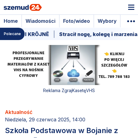
Home
Wiadomości
Foto/wideo
Wybory
Wyda
SÔCCZI KRÔJNË
Stracił nogę, kolegę i marzenia. Tr
Polecane
Reklama ZgrajKasetęVHS
Aktualność
Niedziela, 29 czerwca 2025, 14:00
Szkoła Podstawowa w Bojanie z