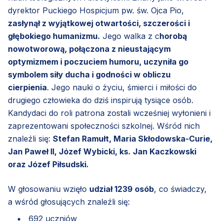
dyrektor Puckiego Hospicjum pw. św. Ojca Pio,
zasłynął z wyjątkowej otwartości, szczerości i
głębokiego humanizmu.
Jego walka z c
horobą
nowotworową, połączona z nieustającym
optymizmem i poczuciem humoru, uczyniła go
symbolem siły ducha i godności w obliczu
cierpienia
. Jego nauki o życiu, śmierci i miłości do
drugiego człowieka do dziś inspirują tysiące osób.
Kandydaci do roli patrona zostali wcześniej wyłonieni i
zaprezentowani społeczności szkolnej. Wśród nich
znaleźli się:
Stefan Ramułt, Maria Skłodowska-Curie,
Jan Paweł II, Józef Wybicki, ks. Jan Kaczkowski
oraz Józef Piłsudski.
W głosowaniu wzięło
udział 1239 osób
, co świadczy,
a wśród głosujących znaleźli się:
692 uczniów