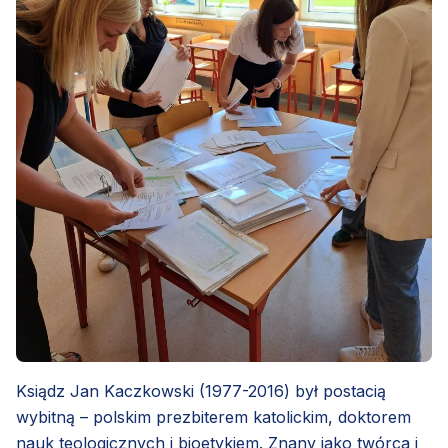
Ksiądz Jan Kaczkowski (1977-2016) był postacią
wybitną – polskim prezbiterem katolickim, doktorem
nauk teologicznych i bioetykiem. Znany jako twórca i