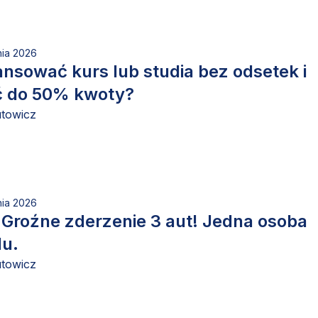
nia 2026
ansować kurs lub studia bez odsetek i
 do 50% kwoty?
utowicz
nia 2026
Groźne zderzenie 3 aut! Jedna osoba
lu.
utowicz