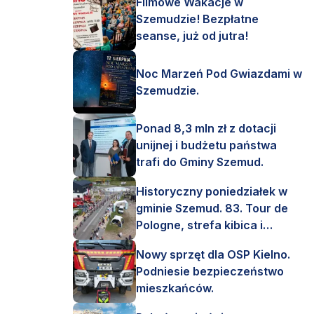
Filmowe Wakacje w
Szemudzie! Bezpłatne
seanse, już od jutra!
Noc Marzeń Pod Gwiazdami w
Szemudzie.
Ponad 8,3 mln zł z dotacji
unijnej i budżetu państwa
trafi do Gminy Szemud.
Historyczny poniedziałek w
gminie Szemud. 83. Tour de
Pologne, strefa kibica i
mnóstwo emocji!
Nowy sprzęt dla OSP Kielno.
Podniesie bezpieczeństwo
mieszkańców.