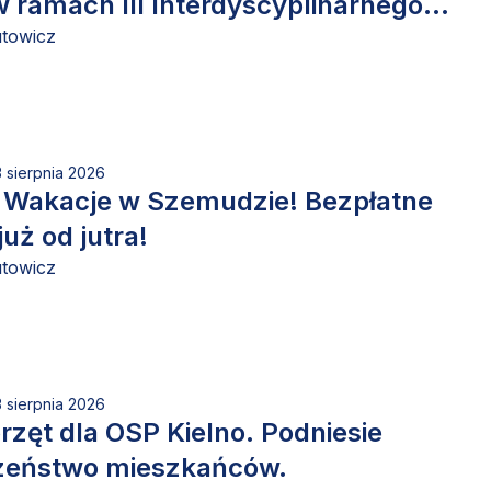
w ramach III Interdyscyplinarnego
 Artystycznego.
utowicz
3 sierpnia 2026
 Wakacje w Szemudzie! Bezpłatne
już od jutra!
utowicz
3 sierpnia 2026
zęt dla OSP Kielno. Podniesie
zeństwo mieszkańców.