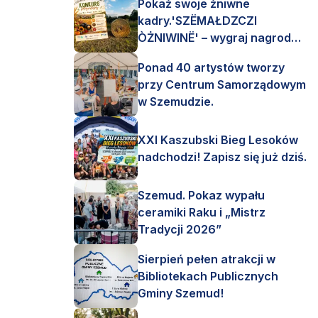
Pokaż swoje żniwne
kadry.'SZËMAŁDZCZI
ÒŻNIWINË' – wygraj nagrody
finansowe i rzeczowe.
Ponad 40 artystów tworzy
przy Centrum Samorządowym
w Szemudzie.
XXI Kaszubski Bieg Lesoków
nadchodzi! Zapisz się już dziś.
Szemud. Pokaz wypału
ceramiki Raku i „Mistrz
Tradycji 2026”
Sierpień pełen atrakcji w
Bibliotekach Publicznych
Gminy Szemud!