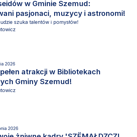
seidów w Gminie Szemud:
ani pasjonaci, muzycy i astronomi!
dzie szuka talentów i pomysłów!
utowicz
nia 2026
 pełen atrakcji w Bibliotekach
nych Gminy Szemud!
utowicz
pnia 2026
woje żniwne kadry.'SZËMAŁDZCZI