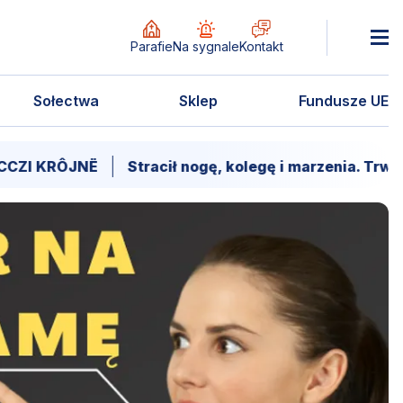
Parafie
Na sygnale
Kontakt
Sołectwa
Sklep
Fundusze UE
Stracił nogę, kolegę i marzenia. Trwa walka o pow