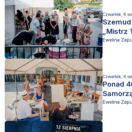
Czwartek, 6 si
Szemud.
„Mistrz 
Ewelina Zap
Czwartek, 6 si
Ponad 4
Samorz
Ewelina Zap