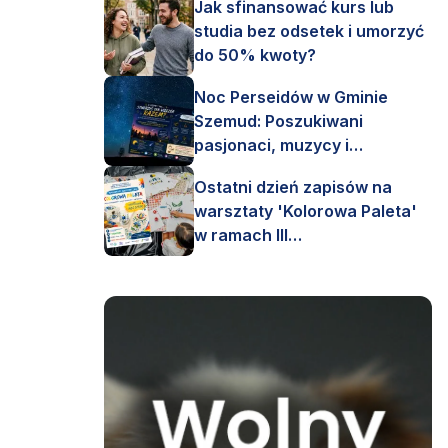
Jak sfinansować kurs lub
studia bez odsetek i umorzyć
do 50% kwoty?
Noc Perseidów w Gminie
Szemud: Poszukiwani
pasjonaci, muzycy i
astronomi!
Ostatni dzień zapisów na
warsztaty 'Kolorowa Paleta'
w ramach III
Interdyscyplinarnego Pleneru
Artystycznego.