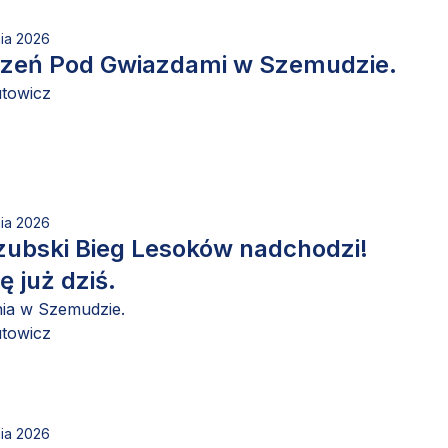
nia 2026
zeń Pod Gwiazdami w Szemudzie.
utowicz
nia 2026
zubski Bieg Lesoków nadchodzi!
ę już dziś.
nia w Szemudzie.
utowicz
nia 2026