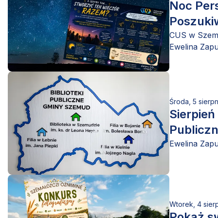
Noc Per
Poszukiw
CUS w Szemu
Ewelina Zap
Środa, 5 sierp
Sierpień
Publicz
Ewelina Zap
Wtorek, 4 sier
Pokaż s