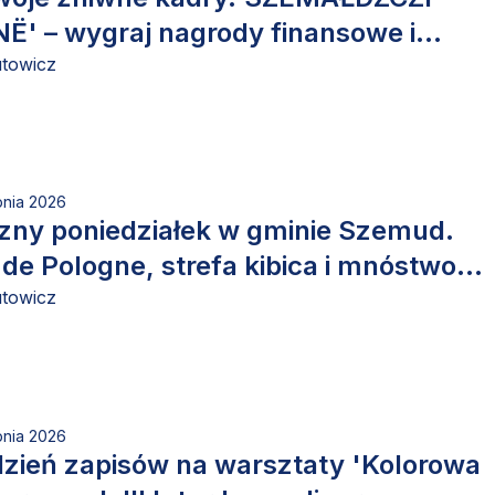
Ë' – wygraj nagrody finansowe i
e.
utowicz
pnia 2026
zny poniedziałek w gminie Szemud.
 de Pologne, strefa kibica i mnóstwo
utowicz
pnia 2026
dzień zapisów na warsztaty 'Kolorowa