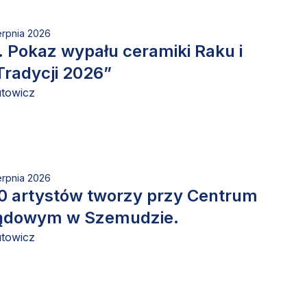
erpnia 2026
 Pokaz wypału ceramiki Raku i
Tradycji 2026”
utowicz
erpnia 2026
0 artystów tworzy przy Centrum
ądowym w Szemudzie.
utowicz