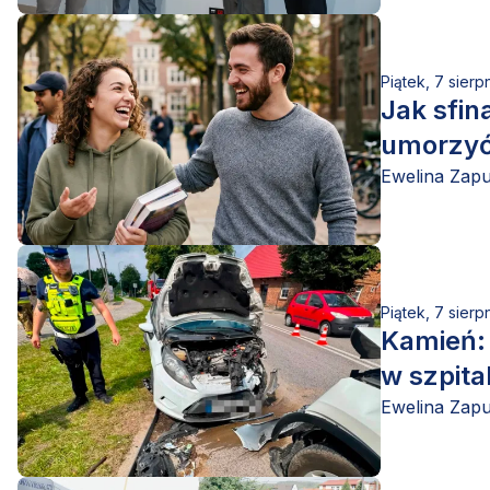
Piątek, 7 sierp
Jak sfin
umorzyć
Ewelina Zap
Piątek, 7 sierp
Kamień: 
w szpita
Ewelina Zap