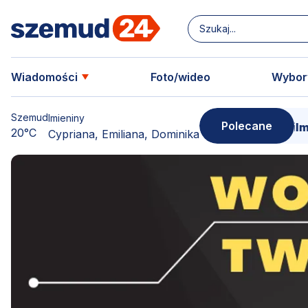
Wiadomości
Foto/wideo
Wybor
Szemud
Imieniny
Polecane
swoją kopię!
15 marca - Premiera filmu o Sercu 
20°C
Cypriana, Emiliana, Dominika