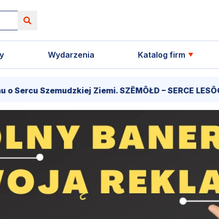
y
Wydarzenia
Katalog firm
Szemudzkiej Ziemi. SZËMÔŁD – SERCE LESÔCCZI KRÔJNË