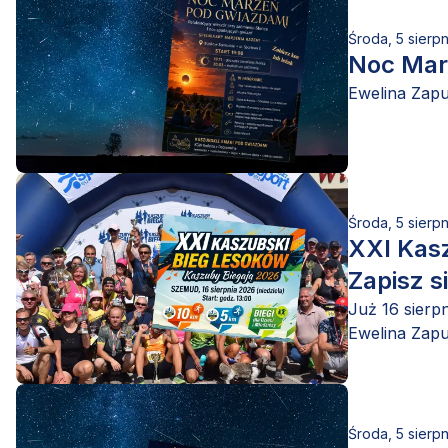
Środa, 5 sierp
Noc Mar
Ewelina Zap
Środa, 5 sierp
XXI Kas
Zapisz si
Już 16 sierp
Ewelina Zap
Środa, 5 sierp