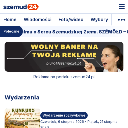
Home
Wiadomości
Foto/wideo
Wybory
Wyda
Premiera filmu o Sercu Szemudzkiej Ziemi. SZËMÔŁD 
Polecane
Reklama na portalu szemud24.pl
Wydarzenia
Wydarzenie rozrywkowe
Czwartek, 6 sierpnia 2026 - Piątek, 21 sierpnia
2026