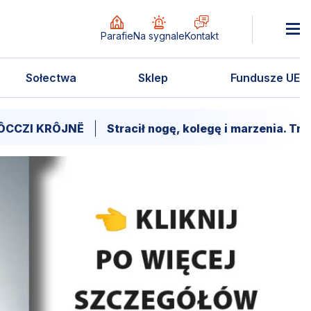
Parafie
Na sygnale
Kontakt
Sołectwa
Sklep
Fundusze UE
KRÔJNË
Stracił nogę, kolegę i marzenia. Trwa walka