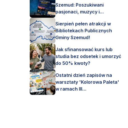
Szemud: Poszukiwani
pasjonaci, muzycy i
astronomi!
Sierpień pełen atrakcji w
Bibliotekach Publicznych
Gminy Szemud!
Jak sfinansować kurs lub
studia bez odsetek i umorzyć
do 50% kwoty?
Ostatni dzień zapisów na
warsztaty 'Kolorowa Paleta'
w ramach III
Interdyscyplinarnego Pleneru
Artystycznego.