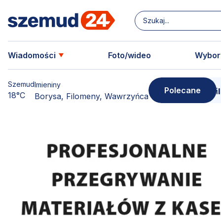
Wiadomości
Foto/wideo
Wybor
Szemud
Imieniny
Polecane
zamów swoją kopię!
15 marca - Premiera filmu o 
18°C
Borysa, Filomeny, Wawrzyńca