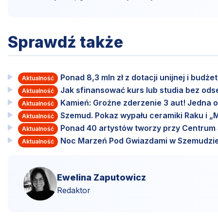
Sprawdź także
Ponad 8,3 mln zł z dotacji unijnej i budż
Aktualność
Jak sfinansować kurs lub studia bez od
Aktualność
Kamień: Groźne zderzenie 3 aut! Jedna o
Aktualność
Szemud. Pokaz wypału ceramiki Raku i „M
Aktualność
Ponad 40 artystów tworzy przy Centru
Aktualność
Noc Marzeń Pod Gwiazdami w Szemudzie
Aktualność
Ewelina Zaputowicz
Redaktor