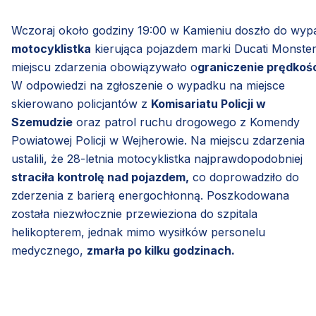
Wczoraj około godziny 19:00 w Kamieniu doszło do wyp
motocyklistka
kierująca pojazdem marki Ducati Monster,
miejscu zdarzenia obowiązywało o
graniczenie prędkośc
W odpowiedzi na zgłoszenie o wypadku na miejsce
skierowano policjantów z
Komisariatu Policji w
Szemudzie
oraz patrol ruchu drogowego z Komendy
Powiatowej Policji w Wejherowie. Na miejscu zdarzenia
ustalili, że 28-letnia motocyklistka najprawdopodobniej
straciła kontrolę nad pojazdem,
co doprowadziło do
zderzenia z barierą energochłonną. Poszkodowana
została niezwłocznie przewieziona do szpitala
helikopterem, jednak mimo wysiłków personelu
medycznego,
zmarła po kilku godzinach.