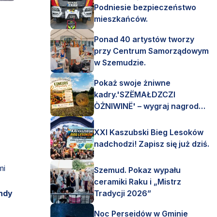
Podniesie bezpieczeństwo
mieszkańców.
Ponad 40 artystów tworzy
przy Centrum Samorządowym
w Szemudzie.
Pokaż swoje żniwne
kadry.'SZËMAŁDZCZI
ÒŻNIWINË' – wygraj nagrody
finansowe i rzeczowe.
XXI Kaszubski Bieg Lesoków
nadchodzi! Zapisz się już dziś.
mi
Szemud. Pokaz wypału
ceramiki Raku i „Mistrz
ndy
Tradycji 2026”
Noc Perseidów w Gminie