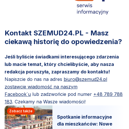
Kontakt SZEMUD24.PL - Masz
ciekawą historię do opowiedzenia?
Jeśli byliście świadkami interesującego zdarzenia
lub macie temat, który chcielibyście, aby nasza
redakcja poruszyła, zapraszamy do kontaktu!
Napiszcie do nas na adres
biuro@szemud24.pl
zostawcie wiadomość na naszym
Facebook`u
lub zadzwońcie pod numer
+48 789 788
183
. Czekamy na Wasze wiadomości!
Zobacz także
Spotkanie informacyjne
dla mieszkańców: Nowe