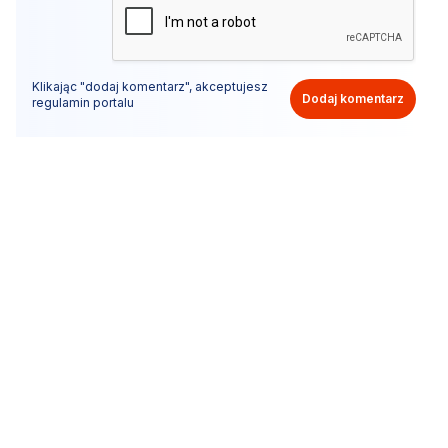
Klikając "dodaj komentarz", akceptujesz
Dodaj komentarz
regulamin portalu
Nie hejtuj, pisz kulturalnie i zgodne z prawem
komentarze! Jeśli widzisz niestosowny wpis - kliknij
"zgłoś nadużycie".