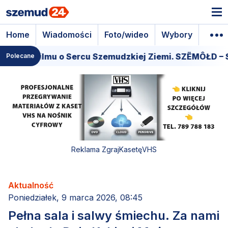
Home
Wiadomości
Foto/wideo
Wybory
Wyda
era filmu o Sercu Szemudzkiej Ziemi. SZËMÔŁD – SER
Polecane
Reklama ZgrajKasetęVHS
Aktualność
Poniedziałek, 9 marca 2026, 08:45
Pełna sala i salwy śmiechu. Za nami