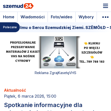
Home
Wiadomości
Foto/wideo
Wybory
Wyda
miera filmu o Sercu Szemudzkiej Ziemi. SZËMÔŁD – S
Polecane
Reklama ZgrajKasetęVHS
Aktualność
Piątek, 6 marca 2026, 15:00
Spotkanie informacyjne dla