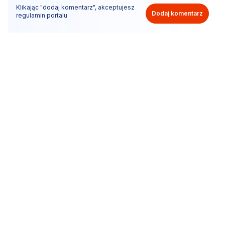
Klikając "dodaj komentarz", akceptujesz
Dodaj komentarz
regulamin portalu
Nie hejtuj, pisz kulturalnie i zgodne z prawem
komentarze! Jeśli widzisz niestosowny wpis - kliknij
"zgłoś nadużycie".