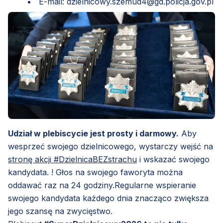
E-mail:
dzielnicowy.szemud4@gd.policja.gov.pl
Udział w plebiscycie jest prosty i darmowy.
Aby
wesprzeć swojego dzielnicowego, wystarczy wejść na
stronę akcji #DzielnicaBEZstrachu
i wskazać swojego
kandydata. ! Głos na swojego faworyta można
oddawać raz na 24 godziny.Regularne wspieranie
swojego kandydata każdego dnia znacząco zwiększa
jego szansę na zwycięstwo.