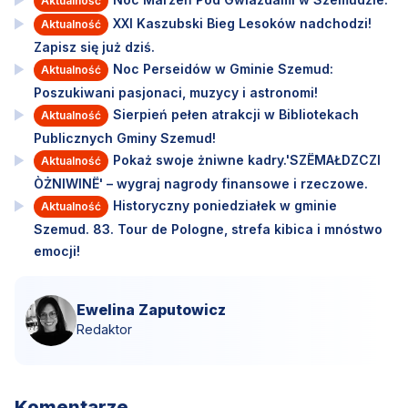
Aktualność
XXI Kaszubski Bieg Lesoków nadchodzi!
Aktualność
Zapisz się już dziś.
Noc Perseidów w Gminie Szemud:
Aktualność
Poszukiwani pasjonaci, muzycy i astronomi!
Sierpień pełen atrakcji w Bibliotekach
Aktualność
Publicznych Gminy Szemud!
Pokaż swoje żniwne kadry.'SZËMAŁDZCZI
Aktualność
ÒŻNIWINË' – wygraj nagrody finansowe i rzeczowe.
Historyczny poniedziałek w gminie
Aktualność
Szemud. 83. Tour de Pologne, strefa kibica i mnóstwo
emocji!
Ewelina Zaputowicz
Redaktor
Komentarze