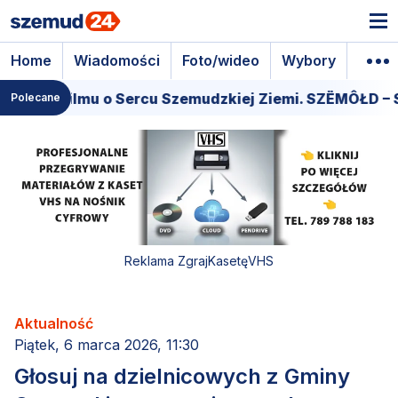
Home
Wiadomości
Foto/wideo
Wybory
Wyda
iera filmu o Sercu Szemudzkiej Ziemi. SZËMÔŁD – SE
Polecane
Reklama ZgrajKasetęVHS
Aktualność
Piątek, 6 marca 2026, 11:30
Głosuj na dzielnicowych z Gminy