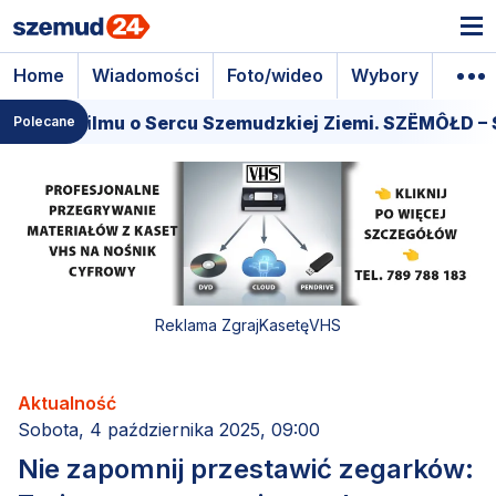
Home
Wiadomości
Foto/wideo
Wybory
Wyda
emiera filmu o Sercu Szemudzkiej Ziemi. SZËMÔŁD – 
Polecane
Reklama ZgrajKasetęVHS
Aktualność
Sobota, 4 października 2025, 09:00
Nie zapomnij przestawić zegarków: