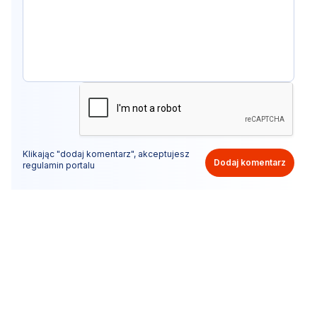
Klikając "dodaj komentarz", akceptujesz
Dodaj komentarz
regulamin portalu
Nie hejtuj, pisz kulturalnie i zgodne z prawem
komentarze! Jeśli widzisz niestosowny wpis - kliknij
"zgłoś nadużycie".