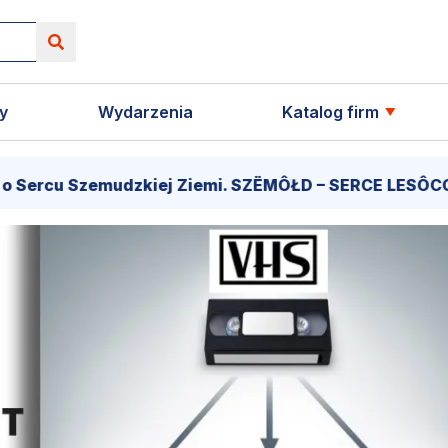
y
Wydarzenia
Katalog firm
zemudzkiej Ziemi. SZËMÔŁD – SERCE LESÔCCZI KRÔJNË