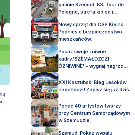
gminie Szemud. 83. Tour de
Pologne, strefa kibica i
mnóstwo emocji!
Nowy sprzęt dla OSP Kielno.
Podniesie bezpieczeństwo
mieszkańców.
Pokaż swoje żniwne
kadry.'SZËMAŁDZCZI
ÒŻNIWINË' – wygraj nagrody
finansowe i rzeczowe.
XXI Kaszubski Bieg Lesoków
nadchodzi! Zapisz się już dziś.
ędą
a
Ponad 40 artystów tworzy
przy Centrum Samorządowym
w Szemudzie.
Szemud. Pokaz wypału