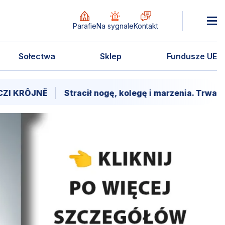
Parafie
Na sygnale
Kontakt
Sołectwa
Sklep
Fundusze UE
Stracił nogę, kolegę i marzenia. Trwa walka o powr