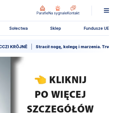
Parafie
Na sygnale
Kontakt
Sołectwa
Sklep
Fundusze UE
Ë
Stracił nogę, kolegę i marzenia. Trwa walka o pow