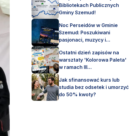
Bibliotekach Publicznych
Gminy Szemud!
Noc Perseidów w Gminie
Szemud: Poszukiwani
pasjonaci, muzycy i
astronomi!
Ostatni dzień zapisów na
warsztaty 'Kolorowa Paleta'
w ramach III
Interdyscyplinarnego Pleneru
Jak sfinansować kurs lub
Artystycznego.
studia bez odsetek i umorzyć
do 50% kwoty?