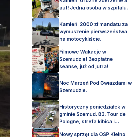
Kamień: Groźne zderzenie 3
aut! Jedna osoba w szpitalu.
Kamień. 2000 zł mandatu za
wymuszenie pierwszeństwa
na motocykliście.
Filmowe Wakacje w
Szemudzie! Bezpłatne
seanse, już od jutra!
Noc Marzeń Pod Gwiazdami w
Szemudzie.
Historyczny poniedziałek w
gminie Szemud. 83. Tour de
Pologne, strefa kibica i
mnóstwo emocji!
Nowy sprzęt dla OSP Kielno.