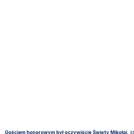
Gościem honorowym był oczywiście Święty Mikołaj,
kt