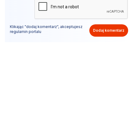
Klikając "dodaj komentarz", akceptujesz
Dodaj komentarz
regulamin portalu
Nie hejtuj, pisz kulturalnie i zgodne z prawem
komentarze! Jeśli widzisz niestosowny wpis - kliknij
"zgłoś nadużycie".