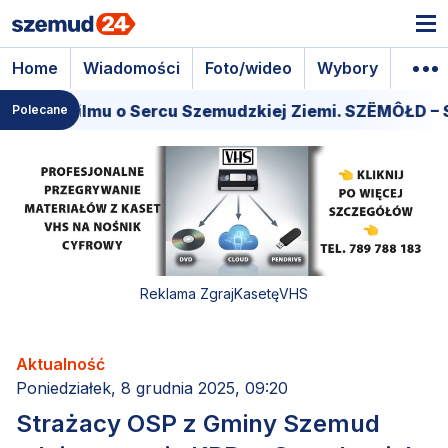
Home
Wiadomości
Foto/wideo
Wybory
Wyda
iera filmu o Sercu Szemudzkiej Ziemi. SZËMÔŁD – SE
Polecane
Reklama ZgrajKasetęVHS
Aktualność
Poniedziałek, 8 grudnia 2025, 09:20
Strażacy OSP z Gminy Szemud