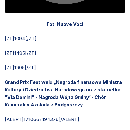
Fot. Nuove Voci
[ZT]1094[/ZT]
[ZT]1495[/ZT]
[ZT]1905[/ZT]
Grand Prix Festiwalu „Nagroda finansowa Ministra
Kultury i Dziedzictwa Narodowego oraz statuetka
"Via Domini" - Nagroda Wójta Gminy”- Chór
Kameralny Akolada z Bydgoszczy.
[ALERT]1710667194376[/ALERT]