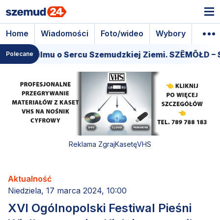
Home
Wiadomości
Foto/wideo
Wybory
Wyda
iera filmu o Sercu Szemudzkiej Ziemi. SZËMÔŁD – SE
Polecane
Reklama ZgrajKasetęVHS
Aktualność
Niedziela, 17 marca 2024, 10:00
XVI Ogólnopolski Festiwal Pieśni