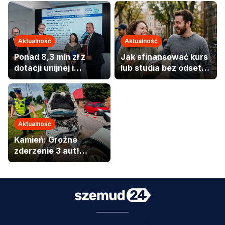
Aktualność
Aktualność
Ponad 8,3 mln zł z
Jak sfinansować kurs
dotacji unijnej i
lub studia bez odsetek
budżetu państwa trafi
i umorzyć do 50%
do Gminy Szemud.
kwoty?
Aktualność
Kamień: Groźne
zderzenie 3 aut!
Jedna osoba w
szpitalu.