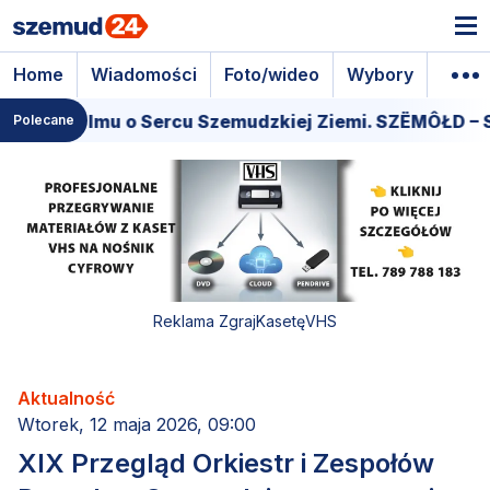
Home
Wiadomości
Foto/wideo
Wybory
Wyda
era filmu o Sercu Szemudzkiej Ziemi. SZËMÔŁD – SER
Polecane
Reklama ZgrajKasetęVHS
Aktualność
Wtorek, 12 maja 2026, 09:00
XIX Przegląd Orkiestr i Zespołów