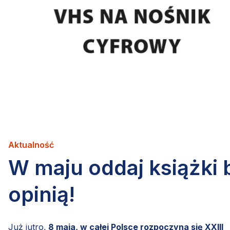
Aktualność
W maju oddaj książki b
opinią!
Już jutro,
8 maja, w całej Polsce rozpoczyna się XXIII