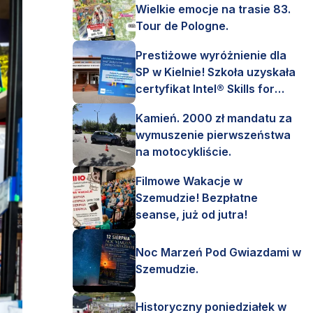
Wielkie emocje na trasie 83.
Tour de Pologne.
Prestiżowe wyróżnienie dla
SP w Kielnie! Szkoła uzyskała
certyfikat Intel® Skills for
Innovation.
Kamień. 2000 zł mandatu za
wymuszenie pierwszeństwa
na motocykliście.
Filmowe Wakacje w
Szemudzie! Bezpłatne
seanse, już od jutra!
Noc Marzeń Pod Gwiazdami w
Szemudzie.
Historyczny poniedziałek w