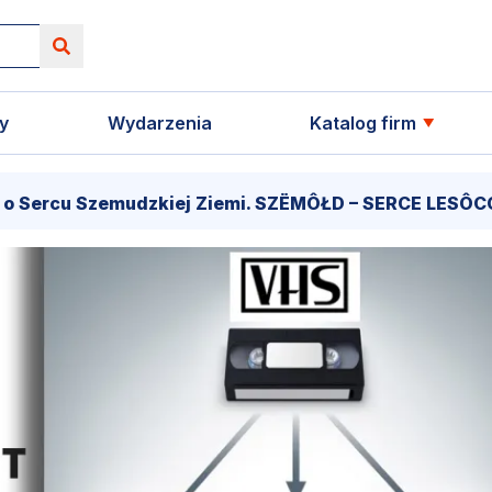
y
Wydarzenia
Katalog firm
emudzkiej Ziemi. SZËMÔŁD – SERCE LESÔCCZI KRÔJNË