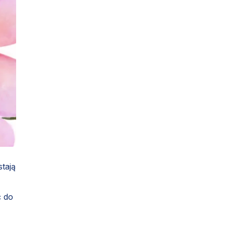
stają
ć do