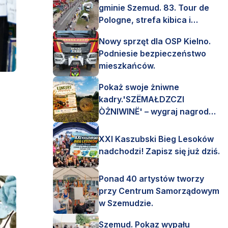
gminie Szemud. 83. Tour de
Pologne, strefa kibica i
mnóstwo emocji!
Nowy sprzęt dla OSP Kielno.
Podniesie bezpieczeństwo
mieszkańców.
Pokaż swoje żniwne
kadry.'SZËMAŁDZCZI
ÒŻNIWINË' – wygraj nagrody
finansowe i rzeczowe.
XXI Kaszubski Bieg Lesoków
nadchodzi! Zapisz się już dziś.
Ponad 40 artystów tworzy
przy Centrum Samorządowym
w Szemudzie.
Szemud. Pokaz wypału