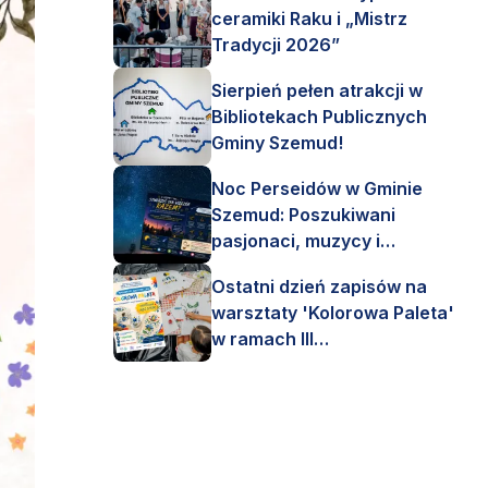
ceramiki Raku i „Mistrz
Tradycji 2026”
Sierpień pełen atrakcji w
Bibliotekach Publicznych
Gminy Szemud!
Noc Perseidów w Gminie
Szemud: Poszukiwani
pasjonaci, muzycy i
astronomi!
Ostatni dzień zapisów na
warsztaty 'Kolorowa Paleta'
w ramach III
Interdyscyplinarnego Pleneru
Artystycznego.