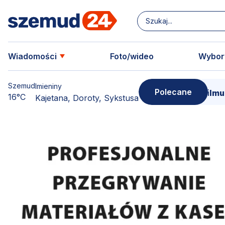
Wiadomości
Foto/wideo
Wybor
Szemud
Imieniny
Polecane
oją kopię!
15 marca - Premiera filmu o Sercu Sz
16°C
Kajetana, Doroty, Sykstusa