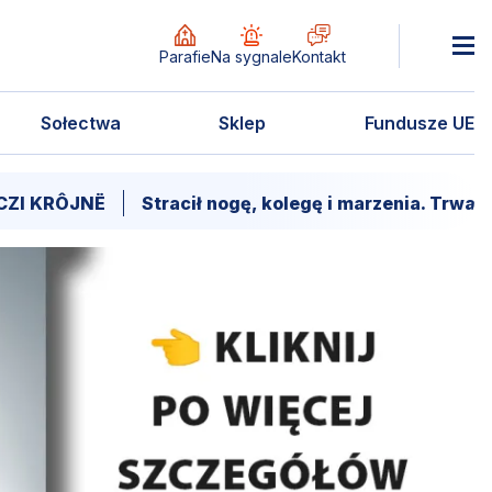
Parafie
Na sygnale
Kontakt
Sołectwa
Sklep
Fundusze UE
Stracił nogę, kolegę i marzenia. Trwa walka o powró