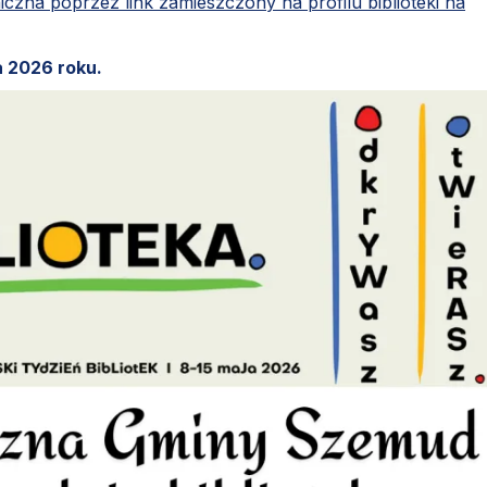
iczna poprzez link zamieszczony na profilu biblioteki na
ja 2026 roku.