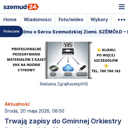
Home
Wiadomości
Foto/wideo
Wybory
Wyda
era filmu o Sercu Szemudzkiej Ziemi. SZËMÔŁD – SER
Polecane
Reklama ZgrajKasetęVHS
Aktualność
Środa, 20 maja 2026, 08:50
Trwają zapisy do Gminnej Orkiestry