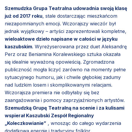
Szemudzka Grupa Teatralna udowadnia swoją klasę
już od 2017 roku
, stale dostarczając mieszkańcom
niezapomnianych emocji. Wczorajszy wieczór był
jednak wyjątkowy – artyści zaprezentowali kompletne,
wieloaktowe dzieło napisane w całości w języku
kaszubskim
. Wyreżyserowana przez duet Aleksandrę
Perz oraz Beniamina Koralewskiego sztuka okazała
się idealnie wyważoną opowieścią. Zgromadzona
publiczność mogła liczyć zarówno na momenty pełne
sytuacyjnego humoru, jak i chwile głębokiej zadumy
nad ludzkim losem i skomplikowanymi relacjami.
Wczorajsza premiera nie odbyłaby się bez
zaangażowania i pomocy zaprzyjaźnionych artystów.
Szemudzką Grupę Teatralną na scenie i za kulisami
wspierał Kaszubski Zespół Regionalny
„Koleczkowianie”
, wnosząc do całego wydarzenia
dodatkową energię i tradycyjny folklor.