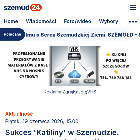
Home
Wiadomości
Foto/wideo
Wybory
Wyda
ra filmu o Sercu Szemudzkiej Ziemi. SZËMÔŁD – SERC
Polecane
Reklama ZgrajKasetęVHS
Aktualność
Piątek, 19 czerwca 2026, 15:00
Sukces 'Katiliny' w Szemudzie.