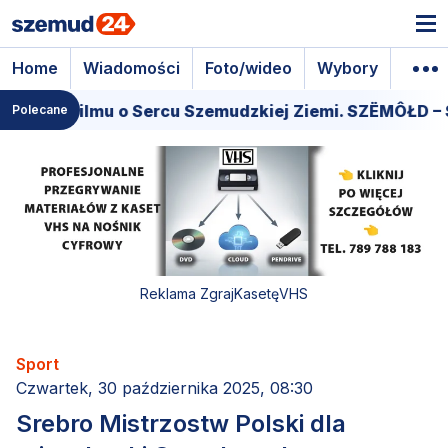
Home
Wiadomości
Foto/wideo
Wybory
Wyda
miera filmu o Sercu Szemudzkiej Ziemi. SZËMÔŁD – S
Polecane
Reklama ZgrajKasetęVHS
Sport
Czwartek, 30 października 2025, 08:30
Srebro Mistrzostw Polski dla