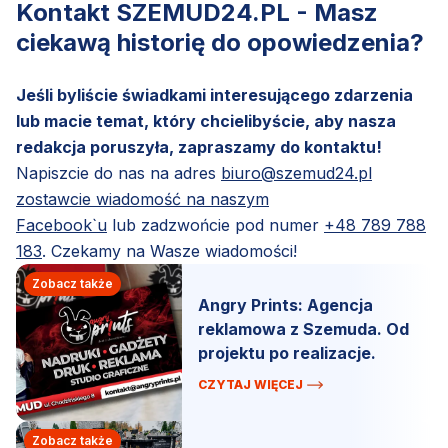
Kontakt SZEMUD24.PL - Masz
ciekawą historię do opowiedzenia?
Jeśli byliście świadkami interesującego zdarzenia
lub macie temat, który chcielibyście, aby nasza
redakcja poruszyła, zapraszamy do kontaktu!
Napiszcie do nas na adres
biuro@szemud24.pl
zostawcie wiadomość na naszym
Facebook`u
lub zadzwońcie pod numer
+48 789 788
183
. Czekamy na Wasze wiadomości!
Zobacz także
Angry Prints: Agencja
reklamowa z Szemuda. Od
projektu po realizacje.
CZYTAJ WIĘCEJ
Zobacz także