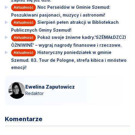
Noc Perseidów w Gminie Szemud:
Aktualność
Poszukiwani pasjonaci, muzycy i astronomi!
Sierpień pełen atrakcji w Bibliotekach
Aktualność
Publicznych Gminy Szemud!
Pokaż swoje żniwne kadry.'SZËMAŁDZCZI
Aktualność
ÒŻNIWINË' – wygraj nagrody finansowe i rzeczowe.
Historyczny poniedziałek w gminie
Aktualność
Szemud. 83. Tour de Pologne, strefa kibica i mnóstwo
emocji!
Ewelina Zaputowicz
Redaktor
Komentarze