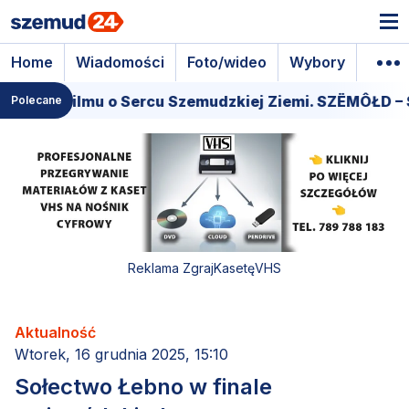
Home
Wiadomości
Foto/wideo
Wybory
Wyda
miera filmu o Sercu Szemudzkiej Ziemi. SZËMÔŁD – S
Polecane
Reklama ZgrajKasetęVHS
Aktualność
Wtorek, 16 grudnia 2025, 15:10
Sołectwo Łebno w finale