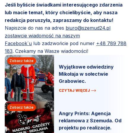
Jeśli byliście świadkami interesującego zdarzenia
lub macie temat, który chcielibyście, aby nasza
redakcja poruszyła, zapraszamy do kontaktu!
Napiszcie do nas na adres
biuro@szemud24.pl
zostawcie wiadomość na naszym
Facebook`u
lub zadzwońcie pod numer
+48 789 788
183
. Czekamy na Wasze wiadomości!
Zobacz także
Wyjątkowe odwiedziny
Mikołaja w sołectwie
Grabowiec.
CZYTAJ WIĘCEJ
Zobacz także
Angry Prints: Agencja
reklamowa z Szemuda. Od
projektu po realizacje.