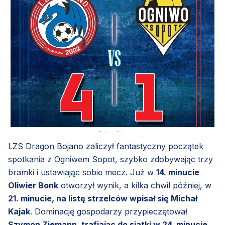
LZS Dragon Bojano zaliczył fantastyczny początek
spotkania z Ogniwem Sopot, szybko zdobywając trzy
bramki i ustawiając sobie mecz. Już w
14. minucie
Oliwier Bonk
otworzył wynik, a kilka chwil później, w
21. minucie, na listę strzelców wpisał się Michał
Kajak
. Dominację gospodarzy przypieczętował
Szymon Ziemann, trafiając do siatki w 24. minucie.