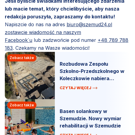
Jeśli byliście świadkami interesującego zdarzenia
lub macie temat, który chcielibyście, aby nasza
redakcja poruszyła, zapraszamy do kontaktu!
Napiszcie do nas na adres
biuro@szemud24.pl
zostawcie wiadomość na naszym
Facebook`u
lub zadzwońcie pod numer
+48 789 788
183
. Czekamy na Wasze wiadomości!
Zobacz także
Rozbudowa Zespołu
Szkolno-Przedszkolnego w
Koleczkowie nabiera
tempa!
CZYTAJ WIĘCEJ
Zobacz także
Basen solankowy w
Szemudzie. Nowy wymiar
rehabilitacji w Szemudzie