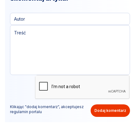
Klikając "dodaj komentarz", akceptujesz
Dodaj komentarz
regulamin portalu
Nie hejtuj, pisz kulturalnie i zgodne z prawem
komentarze! Jeśli widzisz niestosowny wpis - kliknij
"zgłoś nadużycie".