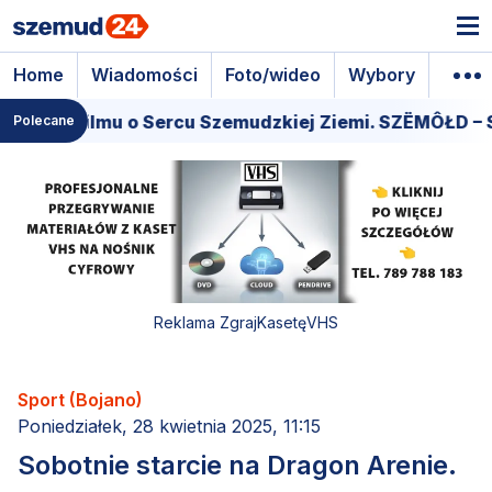
Home
Wiadomości
Foto/wideo
Wybory
Wyda
miera filmu o Sercu Szemudzkiej Ziemi. SZËMÔŁD – S
Polecane
Reklama ZgrajKasetęVHS
Sport (Bojano)
Poniedziałek, 28 kwietnia 2025, 11:15
Sobotnie starcie na Dragon Arenie.