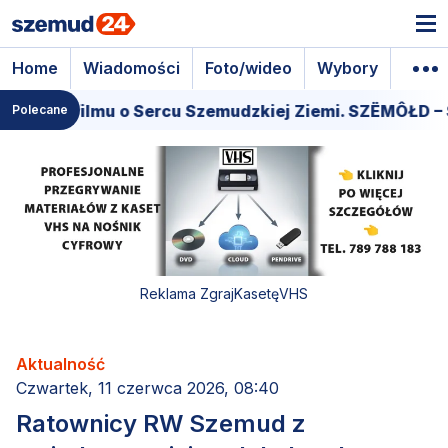
Home
Wiadomości
Foto/wideo
Wybory
Wyda
miera filmu o Sercu Szemudzkiej Ziemi. SZËMÔŁD – S
Polecane
Reklama ZgrajKasetęVHS
Aktualność
Czwartek, 11 czerwca 2026, 08:40
Ratownicy RW Szemud z