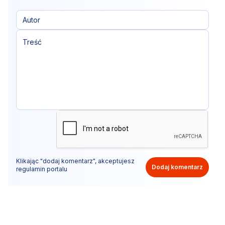
Klikając "dodaj komentarz", akceptujesz
Dodaj komentarz
regulamin portalu
Nie hejtuj, pisz kulturalnie i zgodne z prawem
komentarze! Jeśli widzisz niestosowny wpis - kliknij
"zgłoś nadużycie".