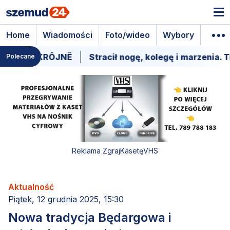
Home
Wiadomości
Foto/wideo
Wybory
Wyda
ZI KRÔJNË
Stracił nogę, kolegę i marzenia. Trwa wa
Polecane
Reklama ZgrajKasetęVHS
Aktualność
Piątek, 12 grudnia 2025, 15:30
Nowa tradycja Będargowa i