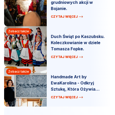
grudniowych akcji w
Bojanie.
CZYTAJ WIĘCEJ
Zobacz także
Duch Świąt po Kaszubsku.
Koleczkowianie w dziele
Tomasza Fopke.
CZYTAJ WIĘCEJ
Zobacz także
Handmade Art by
EwaKarolina - Odkryj
Sztukę, Która Ożywia
Przestrzeń!
CZYTAJ WIĘCEJ