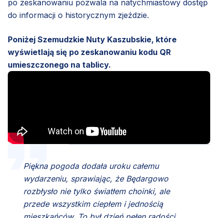
po zeskanowaniu pozwala na natychmiastowy dostęp
do informacji o historycznym zjeździe.
Poniżej Szemudzkie Nuty Kaszubskie, które
wyświetlają się po zeskanowaniu kodu QR
umieszczonego na tablicy.
Piękna pogoda dodała uroku całemu
wydarzeniu, sprawiając, że Będargowo
rozbłysło nie tylko światłem choinki, ale
przede wszystkim ciepłem i jednością
mieszkańców. To był dzień pełen radości,