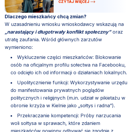
CZYTAJ WIĘCEJ
Dlaczego mieszkańcy chcą zmian?
W uzasadnieniu wniosku wnioskodawcy wskazują na
„narastający i długotrwały konflikt społeczny”
oraz
utratę zaufania. Wśród głównych zarzutów
wymieniono:
Wykluczenie części mieszkańców: Blokowanie
osób na oficjalnym profilu sołectwa na Facebooku,
co odcięło ich od informacji o działaniach lokalnych.
Upolitycznienie funkcji: Wykorzystywanie urzędu
do manifestowania prywatnych poglądów
politycznych i religijnych (m.in. udział w pikietażu w
obronie krzyża w Kielnie jako „sołtys i radna”).
Przekraczanie kompetencji: Próby narzucania
woli sołtysa w sprawach, które zdaniem
mieszkańców powinny odbywać się zgodnie z