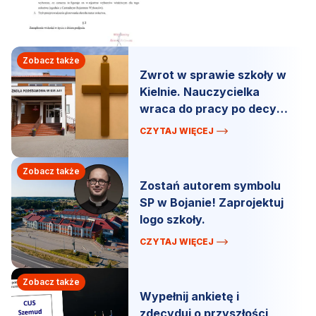
Zobacz także
Zwrot w sprawie szkoły w
Kielnie. Nauczycielka
wraca do pracy po decyzji
komisji.
CZYTAJ WIĘCEJ
Zobacz także
Zostań autorem symbolu
SP w Bojanie! Zaprojektuj
logo szkoły.
CZYTAJ WIĘCEJ
Zobacz także
Wypełnij ankietę i
zdecyduj o przyszłości