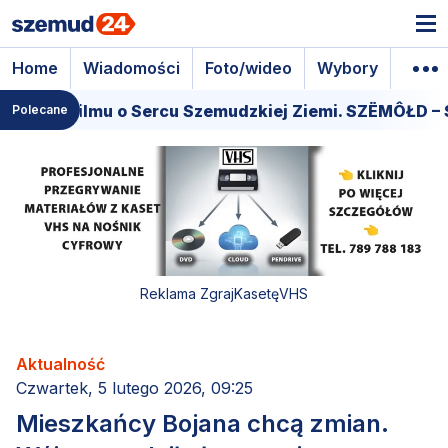
Home
Wiadomości
Foto/wideo
Wybory
Wyda
iera filmu o Sercu Szemudzkiej Ziemi. SZËMÔŁD – SE
Polecane
Reklama ZgrajKasetęVHS
Aktualność
Czwartek, 5 lutego 2026, 09:25
Mieszkańcy Bojana chcą zmian.