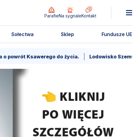
Parafie
Na sygnale
Kontakt
Sołectwa
Sklep
Fundusze UE
Ksawerego do życia.
Lodowisko Szemud. Godziny wej