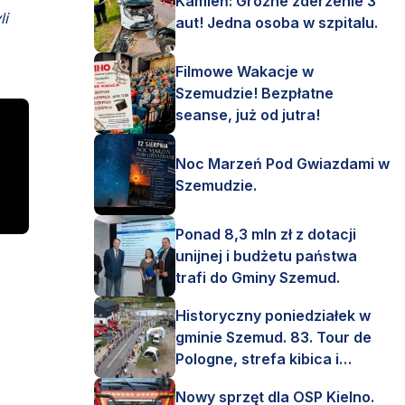
Kamień: Groźne zderzenie 3
li
aut! Jedna osoba w szpitalu.
Filmowe Wakacje w
Szemudzie! Bezpłatne
seanse, już od jutra!
Noc Marzeń Pod Gwiazdami w
Szemudzie.
Ponad 8,3 mln zł z dotacji
unijnej i budżetu państwa
trafi do Gminy Szemud.
Historyczny poniedziałek w
gminie Szemud. 83. Tour de
Pologne, strefa kibica i
mnóstwo emocji!
Nowy sprzęt dla OSP Kielno.