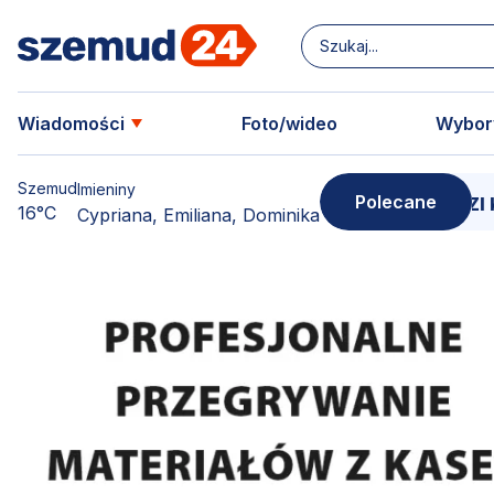
Wiadomości
Foto/wideo
Wybor
Szemud
Imieniny
Polecane
udzkiej Ziemi. SZËMÔŁD – SERCE LESÔCCZI KRÔJNË
16°C
Cypriana, Emiliana, Dominika