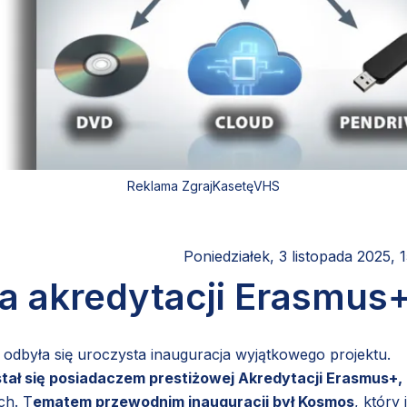
Reklama ZgrajKasetęVHS
Poniedziałek, 3 listopada 2025, 
a akredytacji Erasmus+
była się uroczysta inauguracja wyjątkowego projektu.
stał się posiadaczem prestiżowej Akredytacji Erasmus+,
ch. T
ematem przewodnim inauguracji był Kosmos
, który 