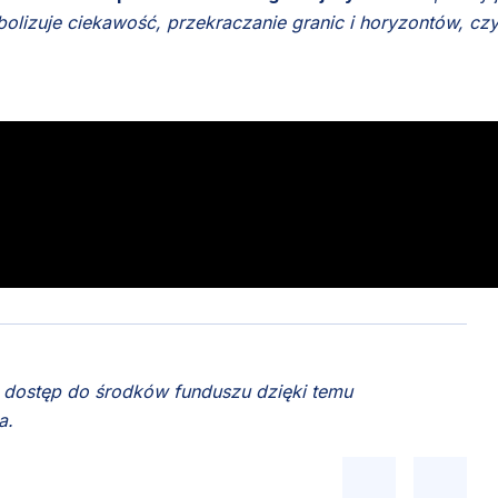
lizuje ciekawość, przekraczanie granic i horyzontów, czy
.
ły dostęp do środków funduszu dzięki temu
a.