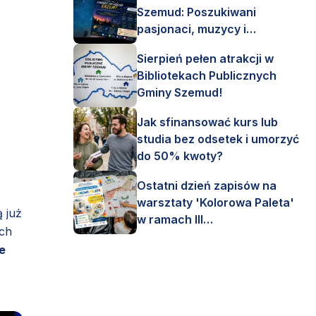
Szemud: Poszukiwani
pasjonaci, muzycy i
astronomi!
Sierpień pełen atrakcji w
Bibliotekach Publicznych
Gminy Szemud!
Jak sfinansować kurs lub
studia bez odsetek i umorzyć
do 50% kwoty?
Ostatni dzień zapisów na
warsztaty 'Kolorowa Paleta'
ą już
w ramach III
ach
Interdyscyplinarnego Pleneru
e
Artystycznego.