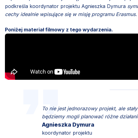
podkreśla koordynator projektu Agnieszka Dymura
symbo
cechy idealnie wpisujące się w misję programu Erasmus
Poniżej materiał filmowy z tego wydarzenia.
To nie jest jednorazowy projekt, ale sta
będziemy mogli planować różne działani
Agnieszka Dymura
koordynator projektu