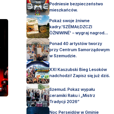
Podniesie bezpieczeństwo
mieszkańców.
Pokaż swoje żniwne
kadry.'SZËMAŁDZCZI
ÒŻNIWINË' – wygraj nagrody
finansowe i rzeczowe.
Ponad 40 artystów tworzy
przy Centrum Samorządowym
w Szemudzie.
XXI Kaszubski Bieg Lesoków
nadchodzi! Zapisz się już dziś.
Szemud. Pokaz wypału
ceramiki Raku i „Mistrz
Tradycji 2026”
Noc Perseidów w Gminie