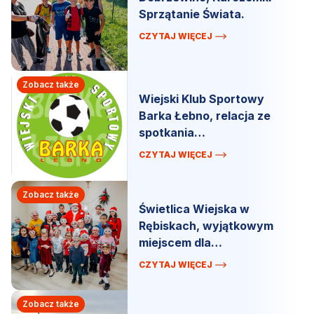
Sprzątanie Świata.
CZYTAJ WIĘCEJ
Zobacz także
Wiejski Klub Sportowy
Barka Łebno, relacja ze
spotkania
organizacyjnego.
CZYTAJ WIĘCEJ
Zobacz także
Świetlica Wiejska w
Rębiskach, wyjątkowym
miejscem dla
mieszkańców.
CZYTAJ WIĘCEJ
Zobacz także