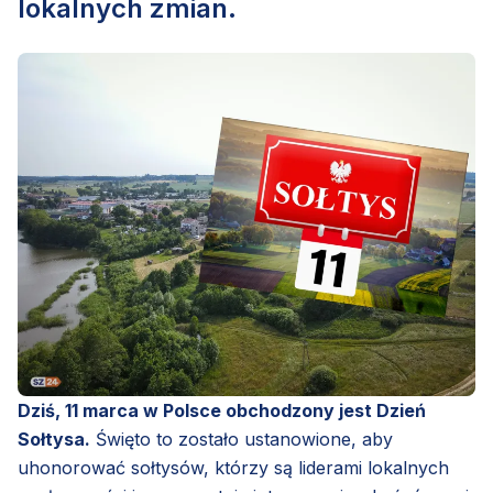
lokalnych zmian.
Łebieńska Huta, Przetoczyno, Rębiska, Szemudzka
Huta, Warzno, Zęblewo)
Dziś, 11 marca w Polsce obchodzony jest Dzień
Sołtysa.
Święto to zostało ustanowione, aby
uhonorować sołtysów, którzy są liderami lokalnych