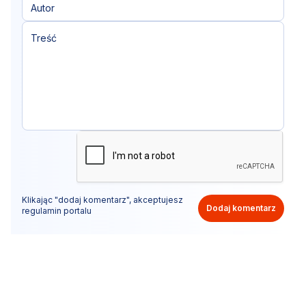
Klikając "dodaj komentarz", akceptujesz
Dodaj komentarz
regulamin portalu
Nie hejtuj, pisz kulturalnie i zgodne z prawem
komentarze! Jeśli widzisz niestosowny wpis - kliknij
"zgłoś nadużycie".