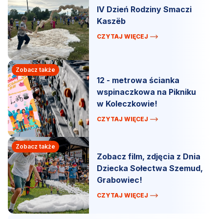
IV Dzień Rodziny Smaczi
Kaszëb
CZYTAJ WIĘCEJ
Zobacz także
12 - metrowa ścianka
wspinaczkowa na Pikniku
w Koleczkowie!
CZYTAJ WIĘCEJ
Zobacz także
Zobacz film, zdjęcia z Dnia
Dziecka Sołectwa Szemud,
Grabowiec!
CZYTAJ WIĘCEJ