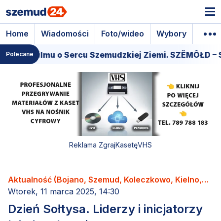
Home
Wiadomości
Foto/wideo
Wybory
Wyda
 filmu o Sercu Szemudzkiej Ziemi. SZËMÔŁD – SERCE 
Polecane
Reklama ZgrajKasetęVHS
Aktualność (Bojano, Szemud, Koleczkowo, Kielno,
Łebno, Dobrzewino, Donimierz, Kamień, Będargowo,
Wtorek, 11 marca 2025, 14:30
Grabowiec, Częstkowo, Głazica, Jeleńska Huta,
Dzień Sołtysa. Liderzy i inicjatorzy
Karczemki, Kieleńska Huta, Kowalewo, Leśno,