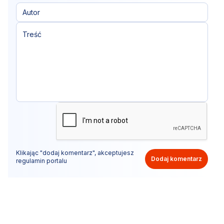
Klikając "dodaj komentarz", akceptujesz
Dodaj komentarz
regulamin portalu
Nie hejtuj, pisz kulturalnie i zgodne z prawem
komentarze! Jeśli widzisz niestosowny wpis - kliknij
"zgłoś nadużycie".