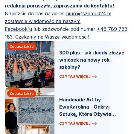
redakcja poruszyła, zapraszamy do kontaktu!
Napiszcie do nas na adres
biuro@szemud24.pl
zostawcie wiadomość na naszym
Facebook`u
lub zadzwońcie pod numer
+48 789 788
183
. Czekamy na Wasze wiadomości!
Zobacz także
300 plus - jak i kiedy złożyć
wniosek na nowy rok
szkolny?
CZYTAJ WIĘCEJ
Zobacz także
Handmade Art by
EwaKarolina - Odkryj
Sztukę, Która Ożywia
Przestrzeń!
CZYTAJ WIĘCEJ