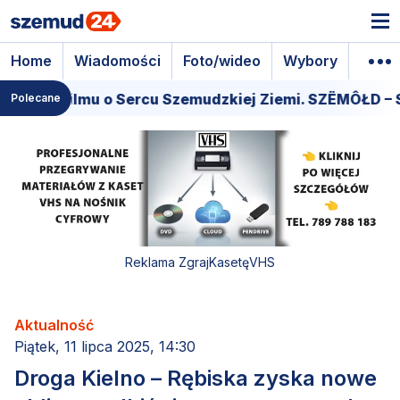
Home
Wiadomości
Foto/wideo
Wybory
Wyda
era filmu o Sercu Szemudzkiej Ziemi. SZËMÔŁD – SER
Polecane
Reklama ZgrajKasetęVHS
Aktualność
Piątek, 11 lipca 2025, 14:30
Droga Kielno – Rębiska zyska nowe