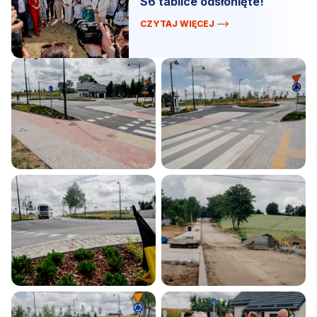
S6 tablice odsłonięte!
CZYTAJ WIĘCEJ