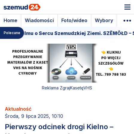
Home
Wiadomości
Foto/wideo
Wybory
Wyda
era filmu o Sercu Szemudzkiej Ziemi. SZËMÔŁD – SER
Polecane
Reklama ZgrajKasetęVHS
Aktualność
Środa, 9 lipca 2025, 10:10
Pierwszy odcinek drogi Kielno –