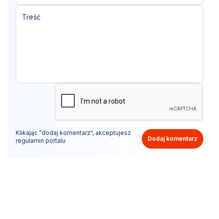
Klikając "dodaj komentarz", akceptujesz
Dodaj komentarz
regulamin portalu
Nie hejtuj, pisz kulturalnie i zgodne z prawem
komentarze! Jeśli widzisz niestosowny wpis - kliknij
"zgłoś nadużycie".