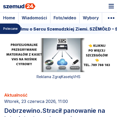
Home
Wiadomości
Foto/wideo
Wybory
Wyda
iera filmu o Sercu Szemudzkiej Ziemi. SZËMÔŁD – SE
Polecane
Reklama ZgrajKasetęVHS
Aktualność
Wtorek, 23 czerwca 2026, 11:00
Dobrzewino.Stracił panowanie na