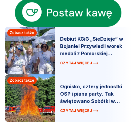
Zobacz także
Debiut KGiG „SieDzieje” w
Bojanie! Przywieźli worek
medali z Pomorskiej
Spartakiady.
CZYTAJ WIĘCEJ
Zobacz także
Ognisko, cztery jednostki
OSP i piana party. Tak
świętowano Sobótki w
Łebnie!
CZYTAJ WIĘCEJ