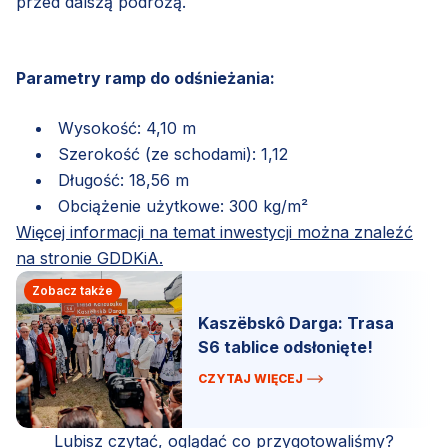
przed dalszą podróżą.
Parametry ramp do odśnieżania:
Wysokość: 4,10 m
Szerokość (ze schodami): 1,12
Długość: 18,56 m
Obciążenie użytkowe: 300 kg/m²
Więcej informacji na temat inwestycji można znaleźć
na stronie GDDKiA.
Zobacz także
Kaszëbskô Darga: Trasa
S6 tablice odsłonięte!
CZYTAJ WIĘCEJ
Lubisz czytać, oglądać co przygotowaliśmy?