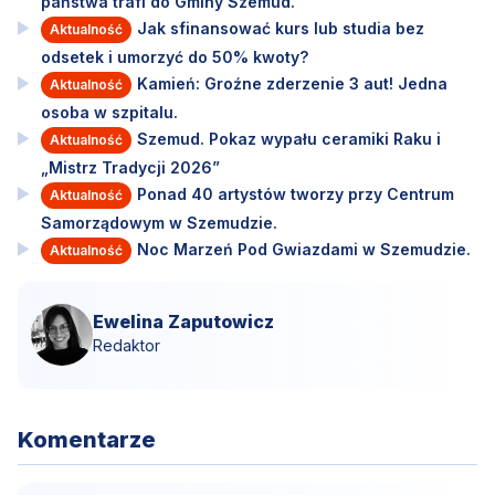
państwa trafi do Gminy Szemud.
Jak sfinansować kurs lub studia bez
Aktualność
odsetek i umorzyć do 50% kwoty?
Kamień: Groźne zderzenie 3 aut! Jedna
Aktualność
osoba w szpitalu.
Szemud. Pokaz wypału ceramiki Raku i
Aktualność
„Mistrz Tradycji 2026”
Ponad 40 artystów tworzy przy Centrum
Aktualność
Samorządowym w Szemudzie.
Noc Marzeń Pod Gwiazdami w Szemudzie.
Aktualność
Ewelina Zaputowicz
Redaktor
Komentarze