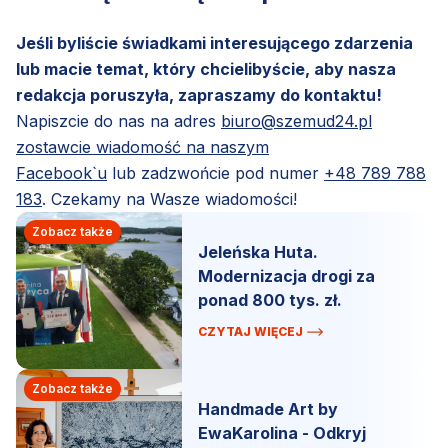
Jeśli byliście świadkami interesującego zdarzenia
lub macie temat, który chcielibyście, aby nasza
redakcja poruszyła, zapraszamy do kontaktu!
Napiszcie do nas na adres
biuro@szemud24.pl
zostawcie wiadomość na naszym
Facebook`u
lub zadzwońcie pod numer
+48 789 788
183
. Czekamy na Wasze wiadomości!
Zobacz także
Jeleńska Huta.
Modernizacja drogi za
ponad 800 tys. zł.
CZYTAJ WIĘCEJ
Zobacz także
Handmade Art by
EwaKarolina - Odkryj