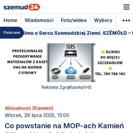
Home
Wiadomości
Foto/wideo
Wybory
Wyda
miera filmu o Sercu Szemudzkiej Ziemi. SZËMÔŁD – 
Polecane
Reklama ZgrajKasetęVHS
Aktualność (Kamień)
Wtorek, 29 lipca 2025, 15:00
Co powstanie na MOP-ach Kamień