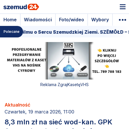
Home
Wiadomości
Foto/wideo
Wybory
Wyda
iera filmu o Sercu Szemudzkiej Ziemi. SZËMÔŁD – SE
Polecane
Reklama ZgrajKasetęVHS
Aktualność
Czwartek, 19 marca 2026, 11:00
8,3 mln zł na sieć wod-kan. GPK