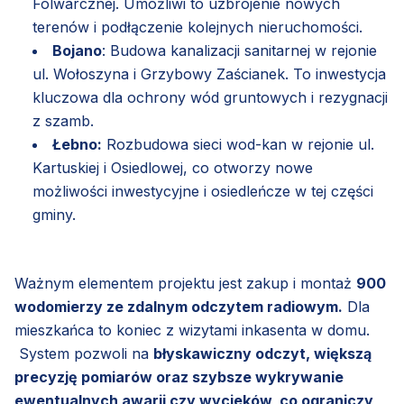
Folwarcznej. Umożliwi to uzbrojenie nowych
terenów i podłączenie kolejnych nieruchomości.
Bojano
: Budowa kanalizacji sanitarnej w rejonie
ul. Wołoszyna i Grzybowy Zaścianek. To inwestycja
kluczowa dla ochrony wód gruntowych i rezygnacji
z szamb.
Łebno:
Rozbudowa sieci wod-kan w rejonie ul.
Kartuskiej i Osiedlowej, co otworzy nowe
możliwości inwestycyjne i osiedleńcze w tej części
gminy.
Ważnym elementem projektu jest zakup i montaż
900
wodomierzy ze zdalnym odczytem radiowym.
Dla
mieszkańca to koniec z wizytami inkasenta w domu.
System pozwoli na
błyskawiczny odczyt, większą
precyzję pomiarów oraz szybsze wykrywanie
ewentualnych awarii czy wycieków, co ograniczy