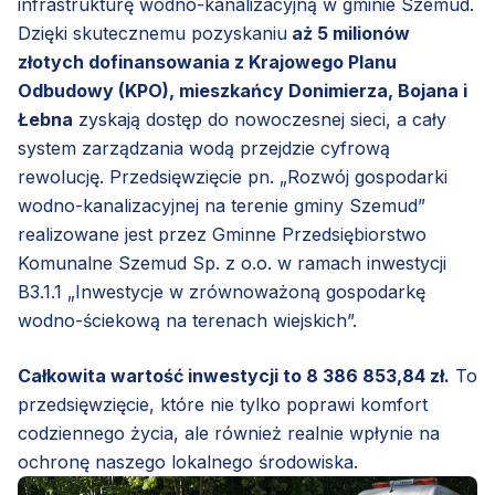
infrastrukturę wodno-kanalizacyjną w gminie Szemud.
Dzięki skutecznemu pozyskaniu
aż 5 milionów
złotych dofinansowania z Krajowego Planu
Odbudowy (KPO), mieszkańcy Donimierza, Bojana i
Łebna
zyskają dostęp do nowoczesnej sieci, a cały
system zarządzania wodą przejdzie cyfrową
rewolucję. Przedsięwzięcie pn. „Rozwój gospodarki
wodno-kanalizacyjnej na terenie gminy Szemud”
realizowane jest przez Gminne Przedsiębiorstwo
Komunalne Szemud Sp. z o.o. w ramach inwestycji
B3.1.1 „Inwestycje w zrównoważoną gospodarkę
wodno-ściekową na terenach wiejskich”.
Całkowita wartość inwestycji to 8 386 853,84 zł.
To
przedsięwzięcie, które nie tylko poprawi komfort
codziennego życia, ale również realnie wpłynie na
ochronę naszego lokalnego środowiska.