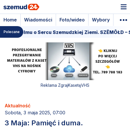
Home
Wiadomości
Foto/wideo
Wybory
Wyda
era filmu o Sercu Szemudzkiej Ziemi. SZËMÔŁD – SER
Polecane
Reklama ZgrajKasetęVHS
Aktualność
Sobota, 3 maja 2025, 07:00
3 Maja: Pamięć i duma.