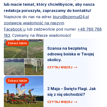
lub macie temat, który chcielibyście, aby nasza
redakcja poruszyła, zapraszamy do kontaktu!
Napiszcie do nas na adres
biuro@szemud24.pl
zostawcie wiadomość na naszym
Facebook`u
lub zadzwońcie pod numer
+48 789 788
183
. Czekamy na Wasze wiadomości!
Zobacz także
Szansa na bezpłatną
odnowę boiska w Twojej
okolicy.
CZYTAJ WIĘCEJ
Zobacz także
2 Maja – Święto Flagi. Jak
się z nią obchodzić?
CZYTAJ WIĘCEJ