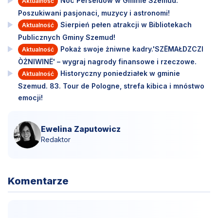
Noc Perseidów w Gminie Szemud:
Aktualność
Poszukiwani pasjonaci, muzycy i astronomi!
Sierpień pełen atrakcji w Bibliotekach
Aktualność
Publicznych Gminy Szemud!
Pokaż swoje żniwne kadry.'SZËMAŁDZCZI
Aktualność
ÒŻNIWINË' – wygraj nagrody finansowe i rzeczowe.
Historyczny poniedziałek w gminie
Aktualność
Szemud. 83. Tour de Pologne, strefa kibica i mnóstwo
emocji!
Ewelina Zaputowicz
Redaktor
Komentarze