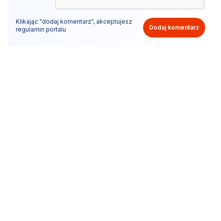
Klikając "dodaj komentarz", akceptujesz
Dodaj komentarz
regulamin portalu
Nie hejtuj, pisz kulturalnie i zgodne z prawem
komentarze! Jeśli widzisz niestosowny wpis - kliknij
"zgłoś nadużycie".