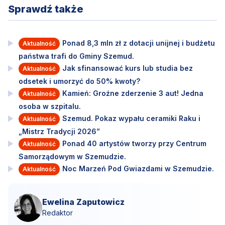
Sprawdź także
Ponad 8,3 mln zł z dotacji unijnej i budżetu
Aktualność
państwa trafi do Gminy Szemud.
Jak sfinansować kurs lub studia bez
Aktualność
odsetek i umorzyć do 50% kwoty?
Kamień: Groźne zderzenie 3 aut! Jedna
Aktualność
osoba w szpitalu.
Szemud. Pokaz wypału ceramiki Raku i
Aktualność
„Mistrz Tradycji 2026”
Ponad 40 artystów tworzy przy Centrum
Aktualność
Samorządowym w Szemudzie.
Noc Marzeń Pod Gwiazdami w Szemudzie.
Aktualność
Ewelina Zaputowicz
Redaktor