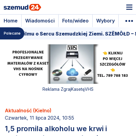
Home
Wiadomości
Foto/wideo
Wybory
Wyda
miera filmu o Sercu Szemudzkiej Ziemi. SZËMÔŁD – S
Polecane
Reklama ZgrajKasetęVHS
Aktualność (Kielno)
Czwartek, 11 lipca 2024, 10:55
1,5 promila alkoholu we krwi i