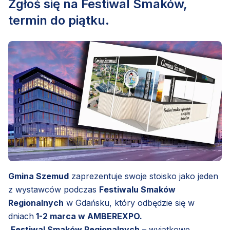
Zgłoś się na Festiwal Smaków,
Łebieńska Huta, Przetoczyno, Rębiska, Szemudzka
termin do piątku.
Huta, Warzno, Zęblewo)
Gmina Szemud
zaprezentuje swoje stoisko jako jeden
z wystawców podczas
Festiwalu Smaków
Regionalnych
w Gdańsku, który odbędzie się w
dniach
1-2 marca w AMBEREXPO.
Festiwal Smaków Regionalnych
– wyjątkowe