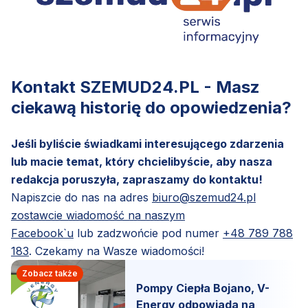
Kontakt SZEMUD24.PL - Masz
ciekawą historię do opowiedzenia?
Jeśli byliście świadkami interesującego zdarzenia
lub macie temat, który chcielibyście, aby nasza
redakcja poruszyła, zapraszamy do kontaktu!
Napiszcie do nas na adres
biuro@szemud24.pl
zostawcie wiadomość na naszym
Facebook`u
lub zadzwońcie pod numer
+48 789 788
183
. Czekamy na Wasze wiadomości!
Zobacz także
Pompy Ciepła Bojano, V-
Energy odpowiada na