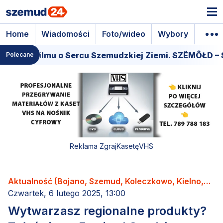
Home
Wiadomości
Foto/wideo
Wybory
Wyda
miera filmu o Sercu Szemudzkiej Ziemi. SZËMÔŁD – S
Polecane
Reklama ZgrajKasetęVHS
Aktualność (Bojano, Szemud, Koleczkowo, Kielno,
Łebno, Dobrzewino, Donimierz, Kamień, Będargowo,
Czwartek, 6 lutego 2025, 13:00
Grabowiec, Częstkowo, Głazica, Jeleńska Huta,
Wytwarzasz regionalne produkty?
Karczemki, Kieleńska Huta, Kowalewo, Leśno,