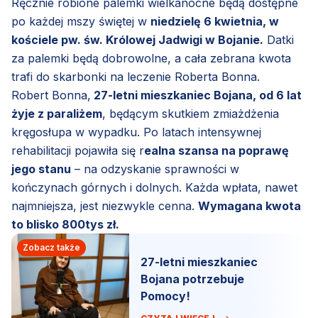
Ręcznie robione palemki wielkanocne będą dostępne
po każdej mszy świętej w
niedzielę 6 kwietnia, w
kościele pw. św. Królowej Jadwigi w Bojanie.
Datki
za palemki będą dobrowolne, a cała zebrana kwota
trafi do skarbonki na leczenie Roberta Bonna.
Robert Bonna,
27-letni mieszkaniec Bojana, od 6 lat
żyje z paraliżem
, będącym skutkiem zmiażdżenia
kręgosłupa w wypadku. Po latach intensywnej
rehabilitacji pojawiła się r
ealna szansa na poprawę
jego stanu
– na odzyskanie sprawności w
kończynach górnych i dolnych. Każda wpłata, nawet
najmniejsza, jest niezwykle cenna.
Wymagana kwota
to blisko 800tys zł.
Zobacz także
27-letni mieszkaniec
Bojana potrzebuje
Pomocy!