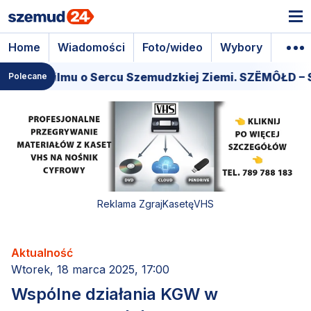
Home
Wiadomości
Foto/wideo
Wybory
Wyda
ra filmu o Sercu Szemudzkiej Ziemi. SZËMÔŁD – SERC
Polecane
Reklama ZgrajKasetęVHS
Aktualność
Wtorek, 18 marca 2025, 17:00
Wspólne działania KGW w