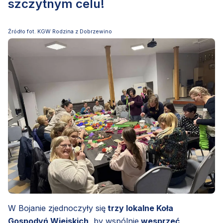
szczytnym celu!
Źródło fot. KGW Rodzina z Dobrzewino
W Bojanie zjednoczyły się
trzy lokalne Koła
Gospodyń Wiejskich
, by wspólnie
wesprzeć