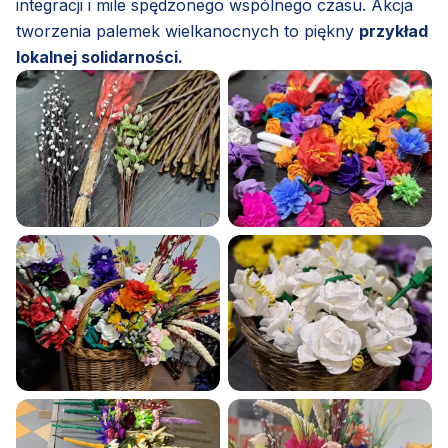
integracji i mile spędzonego wspólnego czasu. Akcja
tworzenia palemek wielkanocnych to piękny
przykład
lokalnej solidarności.