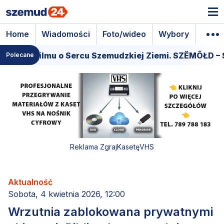
Home
Wiadomości
Foto/wideo
Wybory
Wyda
miera filmu o Sercu Szemudzkiej Ziemi. SZËMÔŁD – S
Polecane
Reklama ZgrajKasetęVHS
Aktualność
Sobota, 4 kwietnia 2026, 12:00
Wrzutnia zablokowana prywatnymi