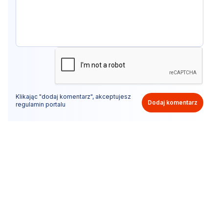
Klikając "dodaj komentarz", akceptujesz
Dodaj komentarz
regulamin portalu
Nie hejtuj, pisz kulturalnie i zgodne z prawem
komentarze! Jeśli widzisz niestosowny wpis - kliknij
"zgłoś nadużycie".