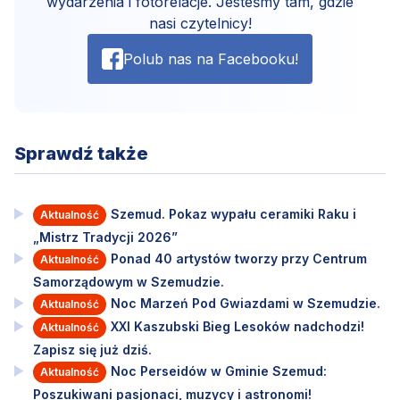
wydarzenia i fotorelacje. Jesteśmy tam, gdzie
nasi czytelnicy!
Polub nas na Facebooku!
Sprawdź także
Szemud. Pokaz wypału ceramiki Raku i
Aktualność
„Mistrz Tradycji 2026”
Ponad 40 artystów tworzy przy Centrum
Aktualność
Samorządowym w Szemudzie.
Noc Marzeń Pod Gwiazdami w Szemudzie.
Aktualność
XXI Kaszubski Bieg Lesoków nadchodzi!
Aktualność
Zapisz się już dziś.
Noc Perseidów w Gminie Szemud:
Aktualność
Poszukiwani pasjonaci, muzycy i astronomi!