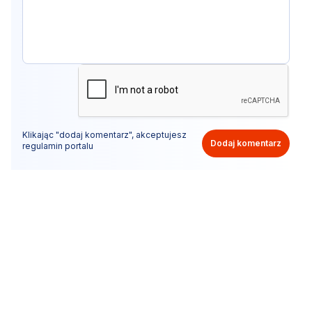
Klikając "dodaj komentarz", akceptujesz
Dodaj komentarz
regulamin portalu
Nie hejtuj, pisz kulturalnie i zgodne z prawem
komentarze! Jeśli widzisz niestosowny wpis - kliknij
"zgłoś nadużycie".