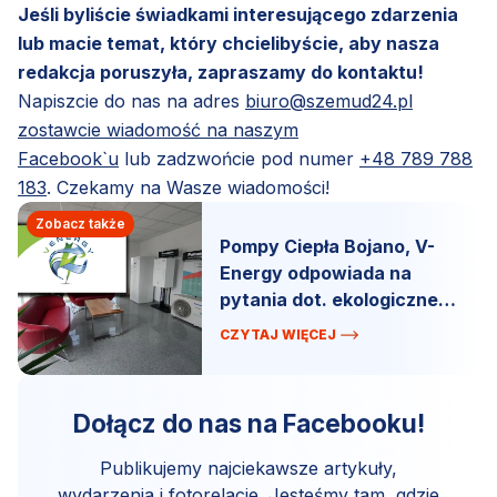
Jeśli byliście świadkami interesującego zdarzenia
lub macie temat, który chcielibyście, aby nasza
redakcja poruszyła, zapraszamy do kontaktu!
Napiszcie do nas na adres
biuro@szemud24.pl
zostawcie wiadomość na naszym
Facebook`u
lub zadzwońcie pod numer
+48 789 788
183
. Czekamy na Wasze wiadomości!
Zobacz także
Pompy Ciepła Bojano, V-
Energy odpowiada na
pytania dot. ekologicznego
ogrzewania.
CZYTAJ WIĘCEJ
Dołącz do nas na Facebooku!
Publikujemy najciekawsze artykuły,
wydarzenia i fotorelacje. Jesteśmy tam, gdzie