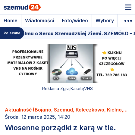
Home
Wiadomości
Foto/wideo
Wybory
Wyda
iera filmu o Sercu Szemudzkiej Ziemi. SZËMÔŁD – SE
Polecane
Reklama ZgrajKasetęVHS
Aktualność (Bojano, Szemud, Koleczkowo, Kielno,
Łebno, Dobrzewino, Donimierz, Kamień, Będargowo,
Środa, 12 marca 2025, 14:20
Grabowiec, Częstkowo, Głazica, Jeleńska Huta,
Wiosenne porządki z karą w tle.
Karczemki, Kieleńska Huta, Kowalewo, Leśno,