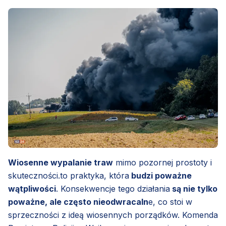
Łebieńska Huta, Przetoczyno, Rębiska, Szemudzka
Huta, Warzno, Zęblewo)
Wiosenne wypalanie traw
mimo pozornej prostoty i
skuteczności.to praktyka, która
budzi poważne
wątpliwości
. Konsekwencje tego działania
są nie tylko
poważne, ale często nieodwracaln
e, co stoi w
sprzeczności z ideą wiosennych porządków. Komenda