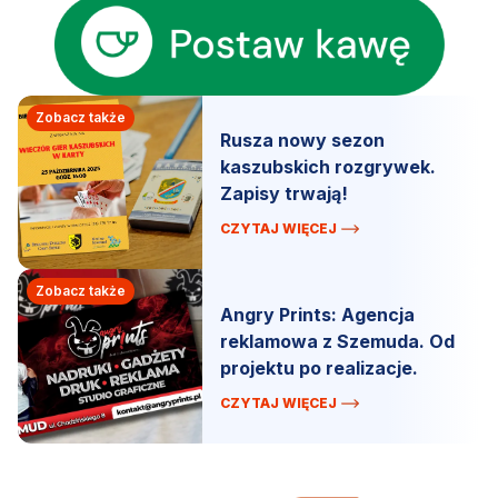
Zobacz także
Rusza nowy sezon
kaszubskich rozgrywek.
Zapisy trwają!
CZYTAJ WIĘCEJ
Zobacz także
Angry Prints: Agencja
reklamowa z Szemuda. Od
projektu po realizacje.
CZYTAJ WIĘCEJ