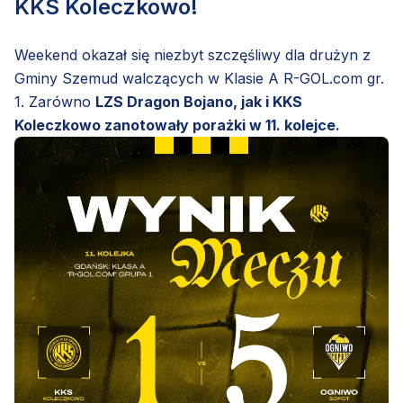
KKS Koleczkowo!
Weekend okazał się niezbyt szczęśliwy dla drużyn z
Gminy Szemud walczących w Klasie A R-GOL.com gr.
1. Zarówno
LZS Dragon Bojano, jak i KKS
Koleczkowo zanotowały porażki w 11. kolejce.