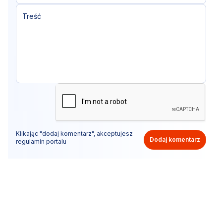
Klikając "dodaj komentarz", akceptujesz
Dodaj komentarz
regulamin portalu
Nie hejtuj, pisz kulturalnie i zgodne z prawem
komentarze! Jeśli widzisz niestosowny wpis - kliknij
"zgłoś nadużycie".