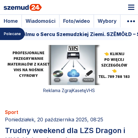
Home
Wiadomości
Foto/wideo
Wybory
Wyda
iera filmu o Sercu Szemudzkiej Ziemi. SZËMÔŁD – SE
Polecane
Reklama ZgrajKasetęVHS
Sport
Poniedziałek, 20 października 2025, 08:25
Trudny weekend dla LZS Dragon i