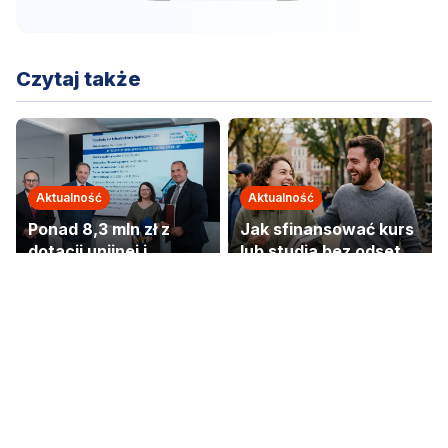
Czytaj także
Aktualność
Aktualność
Ponad 8,3 mln zł z
Jak sfinansować kurs
dotacji unijnej i
lub studia bez odsetek
budżetu państwa trafi
i umorzyć do 50%
do Gminy Szemud.
kwoty?
Aktualność
Kamień: Groźne
zderzenie 3 aut!
Jedna osoba w