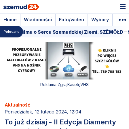
Home
Wiadomości
Foto/wideo
Wybory
Wyda
emiera filmu o Sercu Szemudzkiej Ziemi. SZËMÔŁD – 
Polecane
Reklama ZgrajKasetęVHS
Aktualność
Poniedziałek, 12 lutego 2024, 12:04
To już dzisiaj - II Edycja Diamenty