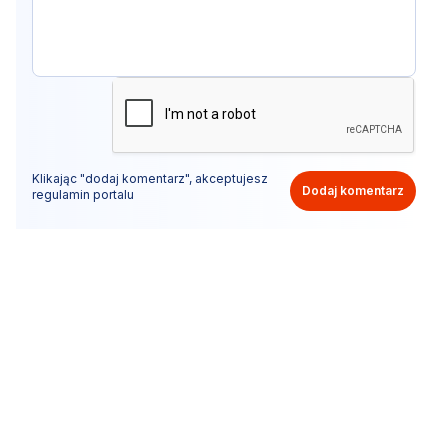
Klikając "dodaj komentarz", akceptujesz
Dodaj komentarz
regulamin portalu
Nie hejtuj, pisz kulturalnie i zgodne z prawem
komentarze! Jeśli widzisz niestosowny wpis - kliknij
"zgłoś nadużycie".