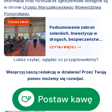
informacje oraz formularze zgłoszeniowe dostępne są
w stronie
Urzędu Marszałkowskiego Województwa
Pomorskiego.
Zobacz także
Podsumowanie zebrań
soleckich. Inwestycje w
drogach, bezpieczeństwo i
miejsca do zabawy.
CZYTAJ WIĘCEJ
Lubisz czytać, oglądać co przygotowaliśmy?
Wesprzyj naszą redakcję w działaniu! Przez Twoją
pomoc możemy się rozwijać.