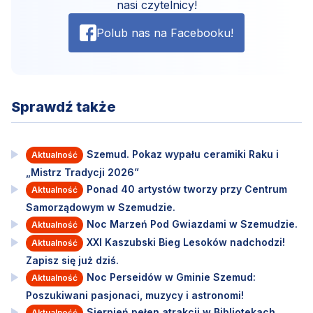
nasi czytelnicy!
Polub nas na Facebooku!
Sprawdź także
Szemud. Pokaz wypału ceramiki Raku i
Aktualność
„Mistrz Tradycji 2026”
Ponad 40 artystów tworzy przy Centrum
Aktualność
Samorządowym w Szemudzie.
Noc Marzeń Pod Gwiazdami w Szemudzie.
Aktualność
XXI Kaszubski Bieg Lesoków nadchodzi!
Aktualność
Zapisz się już dziś.
Noc Perseidów w Gminie Szemud:
Aktualność
Poszukiwani pasjonaci, muzycy i astronomi!
Sierpień pełen atrakcji w Bibliotekach
Aktualność