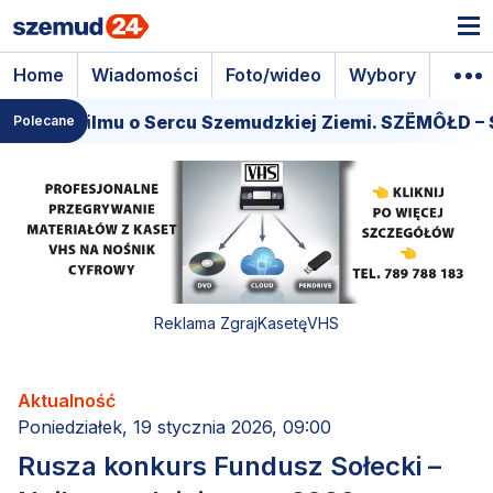
Home
Wiadomości
Foto/wideo
Wybory
Wyda
miera filmu o Sercu Szemudzkiej Ziemi. SZËMÔŁD – S
Polecane
Reklama ZgrajKasetęVHS
Aktualność
Poniedziałek, 19 stycznia 2026, 09:00
Rusza konkurs Fundusz Sołecki –