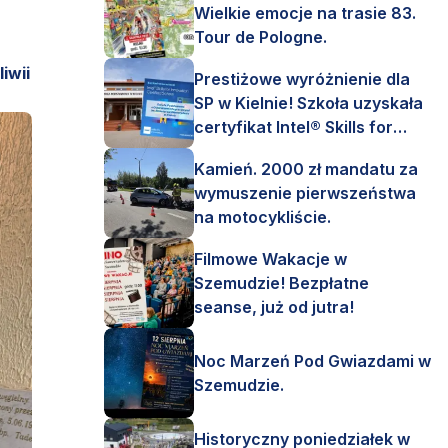
Wielkie emocje na trasie 83.
Tour de Pologne.
iwii
Prestiżowe wyróżnienie dla
SP w Kielnie! Szkoła uzyskała
certyfikat Intel® Skills for
Innovation.
Kamień. 2000 zł mandatu za
wymuszenie pierwszeństwa
na motocykliście.
Filmowe Wakacje w
Szemudzie! Bezpłatne
seanse, już od jutra!
Noc Marzeń Pod Gwiazdami w
Szemudzie.
Historyczny poniedziałek w