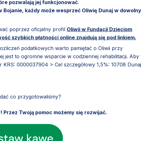
które pozwalają jej funkcjonować
.
 w Bojanie, każdy może wesprzeć Oliwię Dunaj w dowoln
ć poprzez oficjalny profil
Oliwii w Fundacji Dzieciom
ść szybkich płatności online znajdują się pod linkiem.
ozliczeń podatkowych warto pamiętać o Oliwii przy
iej jest to ogromne wsparcie w codziennej rehabilitacji. Aby 
r KRS: 0000037904 > Cel szczegółowy 1,5%: 10708 Duna
ądać co przygotowaliśmy?
u! Przez Twoją pomoc możemy się rozwijać.