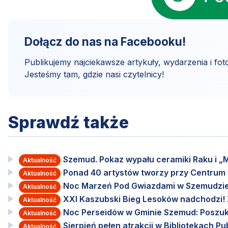
Dołącz do nas na Facebooku!
Publikujemy najciekawsze artykuły, wydarzenia i foto
Jesteśmy tam, gdzie nasi czytelnicy!
Sprawdź także
Szemud. Pokaz wypału ceramiki Raku i „M
Aktualność
Ponad 40 artystów tworzy przy Centru
Aktualność
Noc Marzeń Pod Gwiazdami w Szemudzie
Aktualność
XXI Kaszubski Bieg Lesoków nadchodzi! Za
Aktualność
Noc Perseidów w Gminie Szemud: Poszuki
Aktualność
Sierpień pełen atrakcji w Bibliotekach 
Aktualność