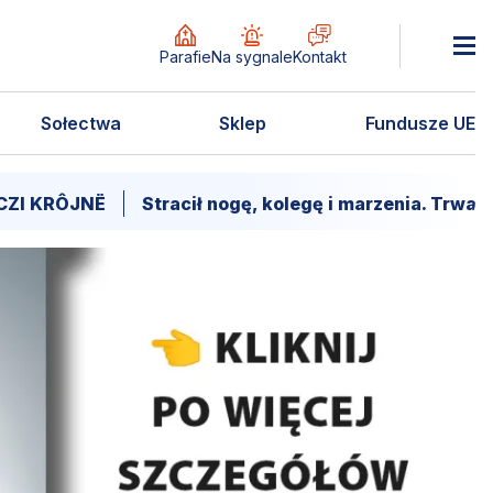
Parafie
Na sygnale
Kontakt
Sołectwa
Sklep
Fundusze UE
JNË
Stracił nogę, kolegę i marzenia. Trwa walka o 