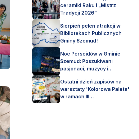
ceramiki Raku i „Mistrz
Tradycji 2026”
Sierpień pełen atrakcji w
Bibliotekach Publicznych
Gminy Szemud!
Noc Perseidów w Gminie
Szemud: Poszukiwani
pasjonaci, muzycy i
astronomi!
Ostatni dzień zapisów na
warsztaty 'Kolorowa Paleta'
w ramach III
Interdyscyplinarnego Pleneru
Artystycznego.