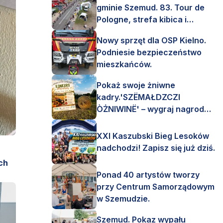
gminie Szemud. 83. Tour de
Pologne, strefa kibica i
mnóstwo emocji!
Nowy sprzęt dla OSP Kielno.
Podniesie bezpieczeństwo
mieszkańców.
Pokaż swoje żniwne
kadry.'SZËMAŁDZCZI
ÒŻNIWINË' – wygraj nagrody
finansowe i rzeczowe.
XXI Kaszubski Bieg Lesoków
nadchodzi! Zapisz się już dziś.
ch
Ponad 40 artystów tworzy
przy Centrum Samorządowym
w Szemudzie.
Szemud. Pokaz wypału