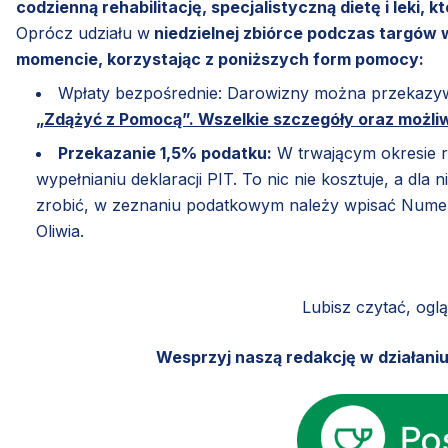
codzienną rehabilitację, specjalistyczną dietę i leki, 
Oprócz udziału w
niedzielnej zbiórce podczas targów
momencie, korzystając z poniższych form pomocy:
Wpłaty bezpośrednie: Darowizny można przekazywa
„Zdążyć z Pomocą”. Wszelkie szczegóły oraz możliwo
Przekazanie 1,5% podatku:
W trwającym okresie r
wypełnianiu deklaracji PIT. To nic nie kosztuje, a dla n
zrobić, w zeznaniu podatkowym należy wpisać Nume
Oliwia.
Lubisz czytać, ogl
Wesprzyj naszą redakcję w działani