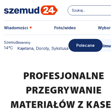
Wiadomości
Foto/wideo
Wybor
Szemud
Imieniny
Polecane
ów swoją kopię!
15 marca - Premiera filmu o Ser
14°C
Kajetana, Doroty, Sykstusa