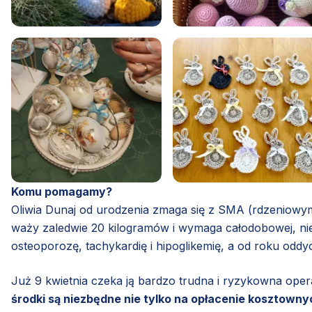
Komu pomagamy?
Oliwia Dunaj od urodzenia zmaga się z SMA (rdzeniowym 
waży zaledwie 20 kilogramów i wymaga całodobowej, niez
osteoporozę, tachykardię i hipoglikemię, a od roku oddy
Już 9 kwietnia czeka ją bardzo trudna i ryzykowna ope
środki są niezbędne nie tylko na opłacenie kosztowny