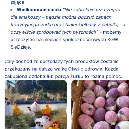
zające
Wielkanocne smaki
:
"Nie zabraknie też czegoś
dla smakoszy – będzie można poczuć zapach
tradycyjnego żurku oraz białej kiełbasy z cebulką… i
oczywiście spróbować tych pyszności!" -
możemy
przeczytać na mediach społecznościowych KGW
SieDzieje.
Cały dochód ze sprzedaży tych produktów zostanie
przekazany na dalszą walkę Oliwii o zdrowie. Każda
zakupiona ozdoba lub porcja żurku to realna pomoc.