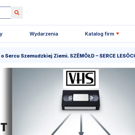
y
Wydarzenia
Katalog firm
cu Szemudzkiej Ziemi. SZËMÔŁD – SERCE LESÔCCZI KRÔ