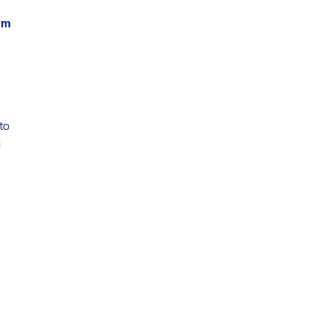
ym
to
j