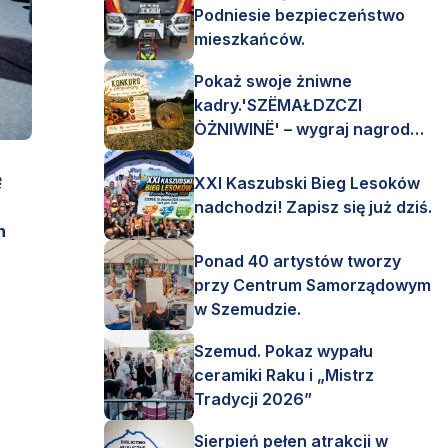
Podniesie bezpieczeństwo
mieszkańców.
Pokaż swoje żniwne
kadry.'SZËMAŁDZCZI
ÒŻNIWINË' – wygraj nagrody
finansowe i rzeczowe.
ę
XXI Kaszubski Bieg Lesoków
nadchodzi! Zapisz się już dziś.
h
Ponad 40 artystów tworzy
przy Centrum Samorządowym
w Szemudzie.
Szemud. Pokaz wypału
ceramiki Raku i „Mistrz
Tradycji 2026”
Sierpień pełen atrakcji w