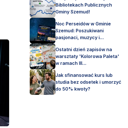
Bibliotekach Publicznych
Gminy Szemud!
Noc Perseidów w Gminie
Szemud: Poszukiwani
pasjonaci, muzycy i
astronomi!
Ostatni dzień zapisów na
warsztaty 'Kolorowa Paleta'
w ramach III
Interdyscyplinarnego Pleneru
Jak sfinansować kurs lub
Artystycznego.
studia bez odsetek i umorzyć
do 50% kwoty?