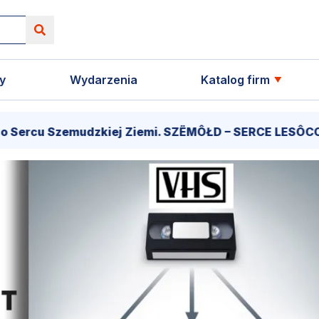
y
Wydarzenia
Katalog firm
emudzkiej Ziemi. SZËMÔŁD – SERCE LESÔCCZI KRÔJNË