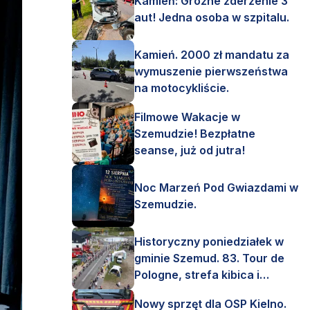
Kamień: Groźne zderzenie 3
aut! Jedna osoba w szpitalu.
Kamień. 2000 zł mandatu za
wymuszenie pierwszeństwa
na motocykliście.
Filmowe Wakacje w
Szemudzie! Bezpłatne
seanse, już od jutra!
Noc Marzeń Pod Gwiazdami w
Szemudzie.
Historyczny poniedziałek w
gminie Szemud. 83. Tour de
Pologne, strefa kibica i
mnóstwo emocji!
Nowy sprzęt dla OSP Kielno.