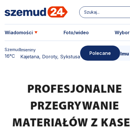
Wiadomości
Foto/wideo
Wybor
Szemud
Imieniny
Polecane
woją kopię!
15 marca - Premiera filmu o Sercu Sz
16°C
Kajetana, Doroty, Sykstusa