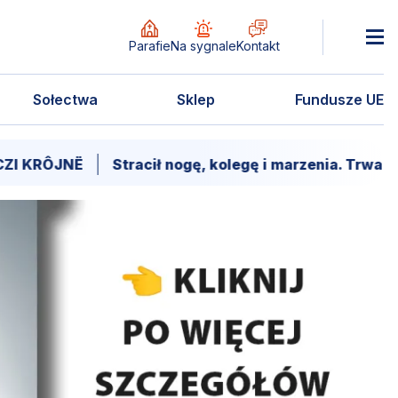
Parafie
Na sygnale
Kontakt
Sołectwa
Sklep
Fundusze UE
Stracił nogę, kolegę i marzenia. Trwa walka o powró