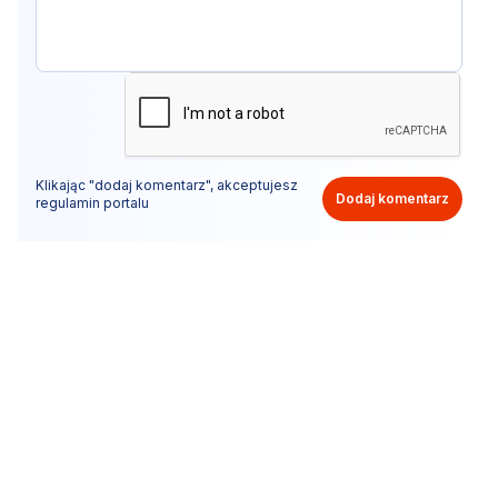
Klikając "dodaj komentarz", akceptujesz
Dodaj komentarz
regulamin portalu
Nie hejtuj, pisz kulturalnie i zgodne z prawem
komentarze! Jeśli widzisz niestosowny wpis - kliknij
"zgłoś nadużycie".