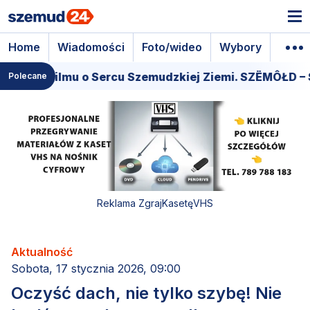
Home
Wiadomości
Foto/wideo
Wybory
Wyda
miera filmu o Sercu Szemudzkiej Ziemi. SZËMÔŁD – S
Polecane
Reklama ZgrajKasetęVHS
Aktualność
Sobota, 17 stycznia 2026, 09:00
Oczyść dach, nie tylko szybę! Nie