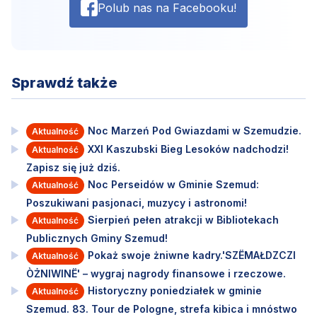
Polub nas na Facebooku!
Sprawdź także
Noc Marzeń Pod Gwiazdami w Szemudzie.
Aktualność
XXI Kaszubski Bieg Lesoków nadchodzi!
Aktualność
Zapisz się już dziś.
Noc Perseidów w Gminie Szemud:
Aktualność
Poszukiwani pasjonaci, muzycy i astronomi!
Sierpień pełen atrakcji w Bibliotekach
Aktualność
Publicznych Gminy Szemud!
Pokaż swoje żniwne kadry.'SZËMAŁDZCZI
Aktualność
ÒŻNIWINË' – wygraj nagrody finansowe i rzeczowe.
Historyczny poniedziałek w gminie
Aktualność
Szemud. 83. Tour de Pologne, strefa kibica i mnóstwo