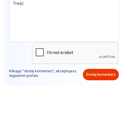
Klikając "dodaj komentarz", akceptujesz
Dodaj komentarz
regulamin portalu
Nie hejtuj, pisz kulturalnie i zgodne z prawem
komentarze! Jeśli widzisz niestosowny wpis - kliknij
"zgłoś nadużycie".