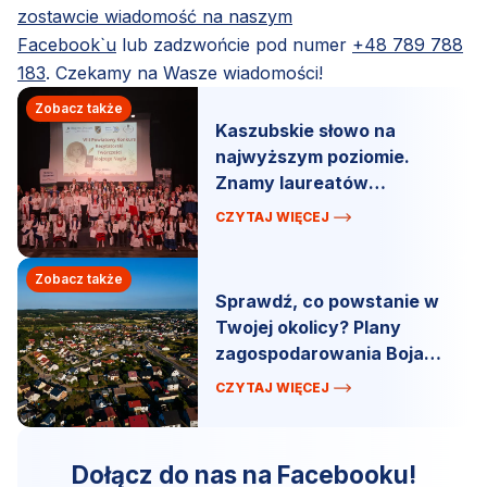
zostawcie wiadomość na naszym
Facebook`u
lub zadzwońcie pod numer
+48 789 788
183
. Czekamy na Wasze wiadomości!
Zobacz także
Kaszubskie słowo na
najwyższym poziomie.
Znamy laureatów
powiatowego konkursu
CZYTAJ WIĘCEJ
Zobacz także
Sprawdź, co powstanie w
Twojej okolicy? Plany
zagospodarowania Bojana
i Szemuda.
CZYTAJ WIĘCEJ
Dołącz do nas na Facebooku!