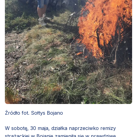
Źródło fot. Sołtys Bojano
W sobotę, 30 maja, działka naprzeciwko remizy
strażackiej w Bojanie zamieniła się w prawdziwe