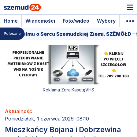
Home
Wiadomości
Foto/wideo
Wybory
Wyda
a filmu o Sercu Szemudzkiej Ziemi. SZËMÔŁD – SERCE
Polecane
Reklama ZgrajKasetęVHS
Aktualność
Poniedziałek, 1 czerwca 2026, 08:10
Mieszkańcy Bojana i Dobrzewina