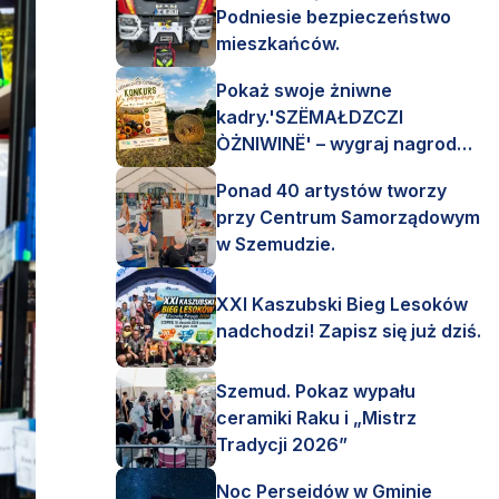
Podniesie bezpieczeństwo
mieszkańców.
Pokaż swoje żniwne
kadry.'SZËMAŁDZCZI
ÒŻNIWINË' – wygraj nagrody
finansowe i rzeczowe.
Ponad 40 artystów tworzy
przy Centrum Samorządowym
w Szemudzie.
XXI Kaszubski Bieg Lesoków
nadchodzi! Zapisz się już dziś.
Szemud. Pokaz wypału
ceramiki Raku i „Mistrz
Tradycji 2026”
Noc Perseidów w Gminie