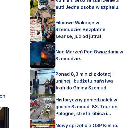
Kamień: Groźne zderzenie 3
aut! Jedna osoba w szpitalu.
Filmowe Wakacje w
Szemudzie! Bezpłatne
seanse, już od jutra!
Noc Marzeń Pod Gwiazdami w
Szemudzie.
Ponad 8,3 mln zł z dotacji
unijnej i budżetu państwa
trafi do Gminy Szemud.
ych
Historyczny poniedziałek w
gminie Szemud. 83. Tour de
Pologne, strefa kibica i
mnóstwo emocji!
Nowy sprzęt dla OSP Kielno.