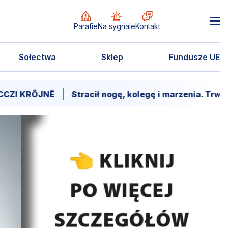
Parafie
Na sygnale
Kontakt
Sołectwa
Sklep
Fundusze UE
Ë
Stracił nogę, kolegę i marzenia. Trwa walka o po