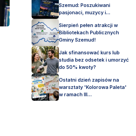
Szemud: Poszukiwani
pasjonaci, muzycy i
astronomi!
Sierpień pełen atrakcji w
Bibliotekach Publicznych
Gminy Szemud!
Jak sfinansować kurs lub
studia bez odsetek i umorzyć
do 50% kwoty?
Ostatni dzień zapisów na
warsztaty 'Kolorowa Paleta'
w ramach III
Interdyscyplinarnego Pleneru
Artystycznego.