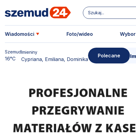
Wiadomości
Foto/wideo
Wybor
Szemud
Imieniny
Polecane
 swoją kopię!
15 marca - Premiera filmu o Sercu
16°C
Cypriana, Emiliana, Dominika