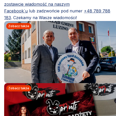
zostawcie wiadomość na naszym
Facebook`u
lub zadzwońcie pod numer
+48 789 788
183
. Czekamy na Wasze wiadomości!
Zobacz także
Zobacz także