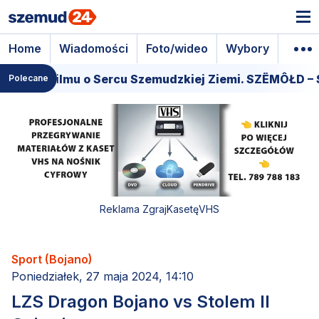
Home
Wiadomości
Foto/wideo
Wybory
Wyda
miera filmu o Sercu Szemudzkiej Ziemi. SZËMÔŁD – S
Polecane
Reklama ZgrajKasetęVHS
Sport (Bojano)
Poniedziałek, 27 maja 2024, 14:10
LZS Dragon Bojano vs Stolem II