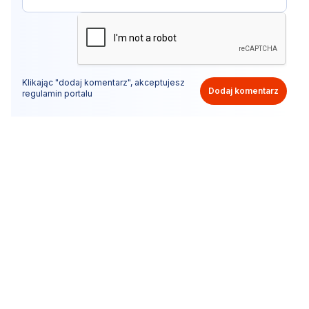
Klikając "dodaj komentarz", akceptujesz
Dodaj komentarz
regulamin portalu
Nie hejtuj, pisz kulturalnie i zgodne z prawem
komentarze! Jeśli widzisz niestosowny wpis - kliknij
"zgłoś nadużycie".