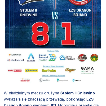
W niedzielnym meczu drużyna
Stolem II Gniewino
wykazała się znaczącą przewagą, pokonując
LZS
Dragon Bojano
wynikiem
8:1
. Honorową bramkę dla