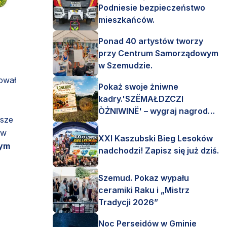
Podniesie bezpieczeństwo
mieszkańców.
Ponad 40 artystów tworzy
przy Centrum Samorządowym
w Szemudzie.
ował
Pokaż swoje żniwne
kadry.'SZËMAŁDZCZI
ÒŻNIWINË' – wygraj nagrody
ższe
finansowe i rzeczowe.
 w
XXI Kaszubski Bieg Lesoków
wym
nadchodzi! Zapisz się już dziś.
Szemud. Pokaz wypału
ceramiki Raku i „Mistrz
Tradycji 2026”
Noc Perseidów w Gminie