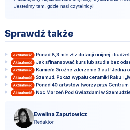
Jesteśmy tam, gdzie nasi czytelnicy!
Sprawdź także
Ponad 8,3 mln zł z dotacji unijnej i budż
Aktualność
Jak sfinansować kurs lub studia bez od
Aktualność
Kamień: Groźne zderzenie 3 aut! Jedna o
Aktualność
Szemud. Pokaz wypału ceramiki Raku i „M
Aktualność
Ponad 40 artystów tworzy przy Centru
Aktualność
Noc Marzeń Pod Gwiazdami w Szemudzie
Aktualność
Ewelina Zaputowicz
Redaktor