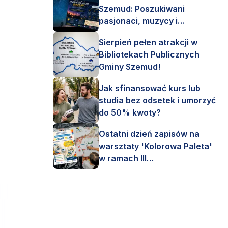
Szemud: Poszukiwani
pasjonaci, muzycy i
astronomi!
Sierpień pełen atrakcji w
Bibliotekach Publicznych
Gminy Szemud!
Jak sfinansować kurs lub
studia bez odsetek i umorzyć
do 50% kwoty?
Ostatni dzień zapisów na
warsztaty 'Kolorowa Paleta'
w ramach III
Interdyscyplinarnego Pleneru
Artystycznego.