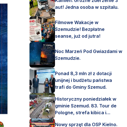
Kamień: Groźne zderzenie 3
aut! Jedna osoba w szpitalu.
Filmowe Wakacje w
Szemudzie! Bezpłatne
seanse, już od jutra!
Noc Marzeń Pod Gwiazdami w
Szemudzie.
Ponad 8,3 mln zł z dotacji
unijnej i budżetu państwa
trafi do Gminy Szemud.
Historyczny poniedziałek w
gminie Szemud. 83. Tour de
Pologne, strefa kibica i
mnóstwo emocji!
Nowy sprzęt dla OSP Kielno.