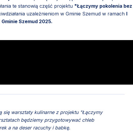
łania te stanowią część projektu
"Łączymy pokolenia bez
eciwdziałania uzależnieniom w Gminie Szemud w ramach
I
w Gminie Szemud 2025.
ą się warsztaty kulinarne z projektu "Łączymy
warsztatach będziemy przygotowywać chleb
rek a na deser racuchy i babkę.