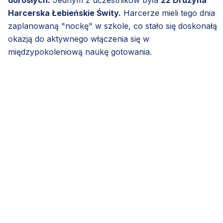
dorosłych.
Jednym z uczestników była
22 Drużyna
Harcerska Łebieńskie Świty.
Harcerze mieli tego dnia
zaplanowaną "nockę" w szkole, co stało się doskonałą
okazją do aktywnego włączenia się w
międzypokoleniową naukę gotowania.