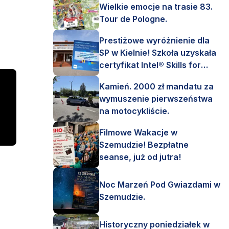
Wielkie emocje na trasie 83.
Tour de Pologne.
Prestiżowe wyróżnienie dla
SP w Kielnie! Szkoła uzyskała
certyfikat Intel® Skills for
Innovation.
Kamień. 2000 zł mandatu za
wymuszenie pierwszeństwa
na motocykliście.
Filmowe Wakacje w
Szemudzie! Bezpłatne
seanse, już od jutra!
Noc Marzeń Pod Gwiazdami w
Szemudzie.
Historyczny poniedziałek w