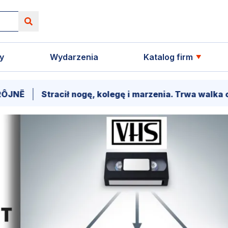
y
Wydarzenia
Katalog firm
racił nogę, kolegę i marzenia. Trwa walka o powrót Ks