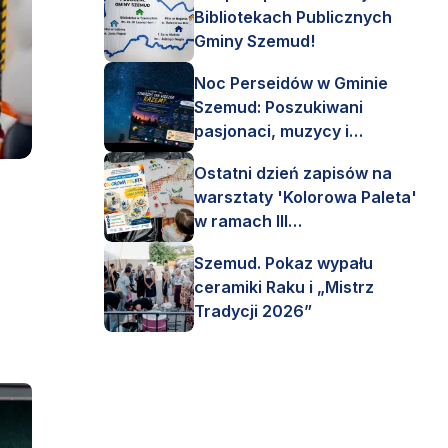
Bibliotekach Publicznych
Gminy Szemud!
Noc Perseidów w Gminie
Szemud: Poszukiwani
pasjonaci, muzycy i
astronomi!
Ostatni dzień zapisów na
warsztaty 'Kolorowa Paleta'
w ramach III
Interdyscyplinarnego Pleneru
Szemud. Pokaz wypału
Artystycznego.
ceramiki Raku i „Mistrz
Tradycji 2026”