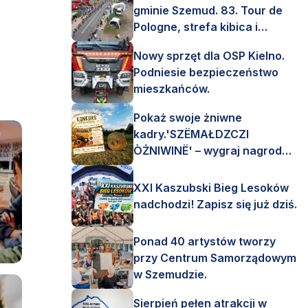
gminie Szemud. 83. Tour de
Pologne, strefa kibica i
mnóstwo emocji!
Nowy sprzęt dla OSP Kielno.
Podniesie bezpieczeństwo
mieszkańców.
Pokaż swoje żniwne
kadry.'SZËMAŁDZCZI
ÒŻNIWINË' – wygraj nagrody
finansowe i rzeczowe.
XXI Kaszubski Bieg Lesoków
nadchodzi! Zapisz się już dziś.
Ponad 40 artystów tworzy
przy Centrum Samorządowym
w Szemudzie.
Sierpień pełen atrakcji w