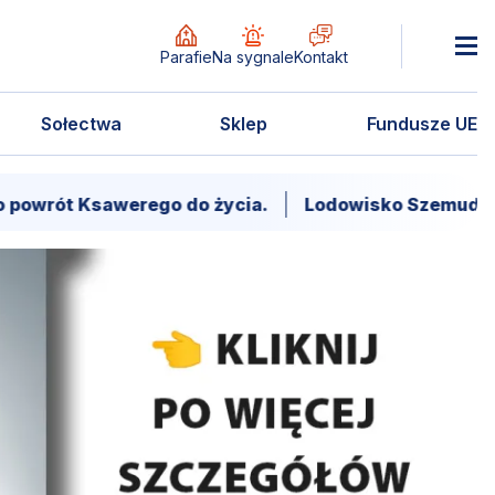
Parafie
Na sygnale
Kontakt
Sołectwa
Sklep
Fundusze UE
awerego do życia.
Lodowisko Szemud. Godziny wejś