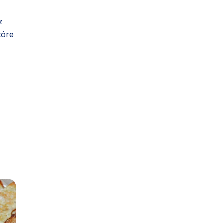
z
tóre