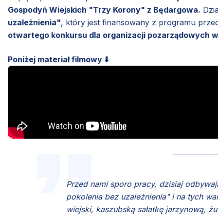
Gospodyń Wiejskich "Trzy Korony" z Będargowa.
Dzia
uzależnienia"
, który jest finansowany z programu prz
otwartego konkursu dla organizacji pozarządowych 
Poniżej materiał filmowy ⬇️
Przed nami sporo pracy, dzisiaj odbywaj
pokolenia bez uzależnienia" i na tych 
wiejski, kaszubską sałatkę jarzynową, żu