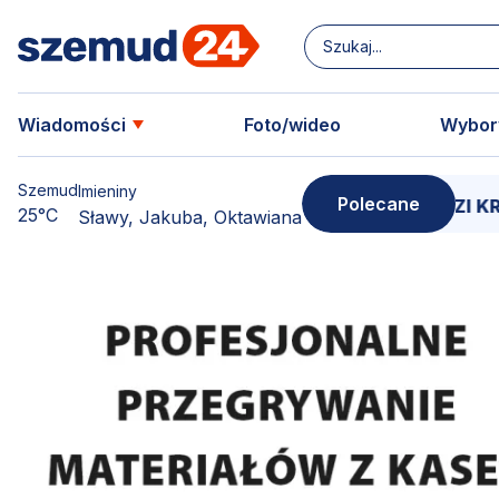
Wiadomości
Foto/wideo
Wybor
Szemud
Imieniny
Polecane
dzkiej Ziemi. SZËMÔŁD – SERCE LESÔCCZI KRÔJNË
St
25°C
Sławy, Jakuba, Oktawiana