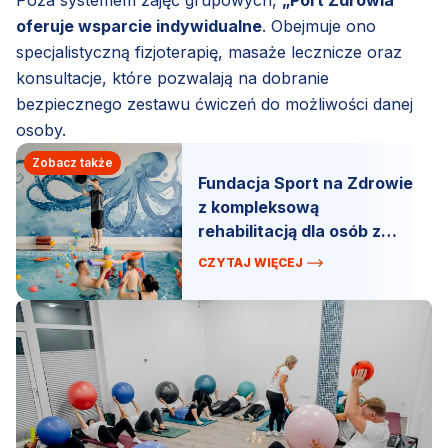
Poza systemem zajęć grupowych,
„Port Zdrowia”
oferuje wsparcie indywidualne
. Obejmuje ono
specjalistyczną fizjoterapię, masaże lecznicze oraz
konsultacje, które pozwalają na dobranie
bezpiecznego zestawu ćwiczeń do możliwości danej
osoby.
Zobacz także
Fundacja Sport na Zdrowie
z kompleksową
rehabilitacją dla osób z
niepełnosprawnościami.
CZYTAJ WIĘCEJ