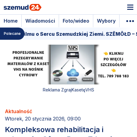
Home
Wiadomości
Foto/wideo
Wybory
Wyda
miera filmu o Sercu Szemudzkiej Ziemi. SZËMÔŁD – S
Polecane
Reklama ZgrajKasetęVHS
Aktualność
Wtorek, 20 stycznia 2026, 09:00
Kompleksowa rehabilitacja i