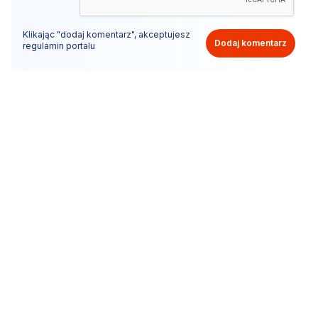
Klikając "dodaj komentarz", akceptujesz
Dodaj komentarz
regulamin portalu
Nie hejtuj, pisz kulturalnie i zgodne z prawem
komentarze! Jeśli widzisz niestosowny wpis - kliknij
"zgłoś nadużycie".