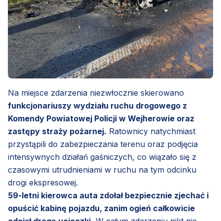
Na miejsce zdarzenia niezwłocznie skierowano
funkcjonariuszy wydziału ruchu drogowego z
Komendy Powiatowej Policji w Wejherowie oraz
zastępy straży pożarnej.
Ratownicy natychmiast
przystąpili do zabezpieczania terenu oraz podjęcia
intensywnych działań gaśniczych, co wiązało się z
czasowymi utrudnieniami w ruchu na tym odcinku
drogi ekspresowej.
59-letni kierowca auta zdołał bezpiecznie zjechać i
opuścić kabinę pojazdu, zanim ogień całkowicie
odciął drogę ucieczki.
W całym zdarzeniu nikt nie