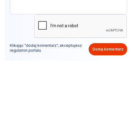
Klikając "dodaj komentarz", akceptujesz
Dodaj komentarz
regulamin portalu
Nie hejtuj, pisz kulturalnie i zgodne z prawem
komentarze! Jeśli widzisz niestosowny wpis - kliknij
"zgłoś nadużycie".