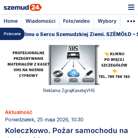
Home
Wiadomości
Foto/wideo
Wybory
Wyda
miera filmu o Sercu Szemudzkiej Ziemi. SZËMÔŁD – S
Polecane
Reklama ZgrajKasetęVHS
Aktualność
Poniedziałek, 25 maja 2026, 10:30
Koleczkowo. Pożar samochodu na