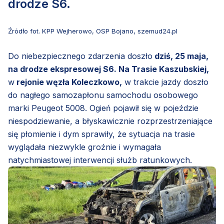
drodze S6.
Źródło fot. KPP Wejherowo, OSP Bojano, szemud24.pl
Do niebezpiecznego zdarzenia doszło
dziś, 25 maja,
na drodze ekspresowej S6. Na Trasie Kaszubskiej,
w
rejonie węzła Koleczkowo,
w trakcie jazdy doszło
do nagłego samozapłonu samochodu osobowego
marki Peugeot 5008. Ogień pojawił się w pojeździe
niespodziewanie, a błyskawicznie rozprzestrzeniające
się płomienie i dym sprawiły, że sytuacja na trasie
wyglądała niezwykle groźnie i wymagała
natychmiastowej interwencji służb ratunkowych.