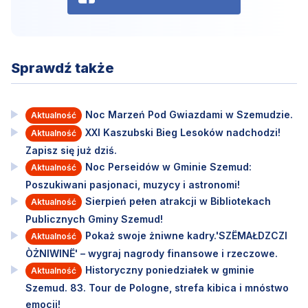
Sprawdź także
Noc Marzeń Pod Gwiazdami w Szemudzie.
Aktualność
XXI Kaszubski Bieg Lesoków nadchodzi!
Aktualność
Zapisz się już dziś.
Noc Perseidów w Gminie Szemud:
Aktualność
Poszukiwani pasjonaci, muzycy i astronomi!
Sierpień pełen atrakcji w Bibliotekach
Aktualność
Publicznych Gminy Szemud!
Pokaż swoje żniwne kadry.'SZËMAŁDZCZI
Aktualność
ÒŻNIWINË' – wygraj nagrody finansowe i rzeczowe.
Historyczny poniedziałek w gminie
Aktualność
Szemud. 83. Tour de Pologne, strefa kibica i mnóstwo
emocji!