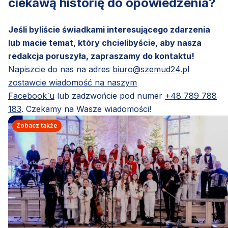
ciekawą historię do opowiedzenia?
Jeśli byliście świadkami interesującego zdarzenia
lub macie temat, który chcielibyście, aby nasza
redakcja poruszyła, zapraszamy do kontaktu!
Napiszcie do nas na adres
biuro@szemud24.pl
zostawcie wiadomość na naszym
Facebook`u
lub zadzwońcie pod numer
+48 789 788
183
. Czekamy na Wasze wiadomości!
Zobacz także