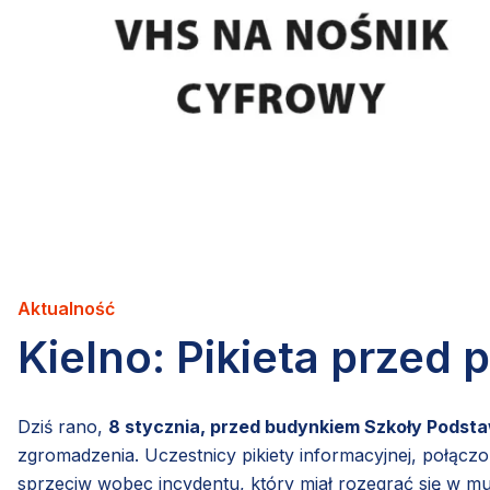
Aktualność
Kielno: Pikieta przed
Dziś rano,
8 stycznia, przed budynkiem Szkoły Podstaw
zgromadzenia. Uczestnicy pikiety informacyjnej, połącz
sprzeciw wobec incydentu, który miał rozegrać się w m