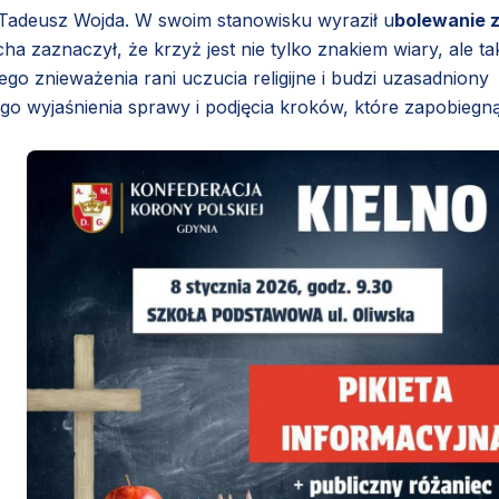
bp Tadeusz Wojda. W swoim stanowisku wyraził u
bolewanie 
ha zaznaczył, że krzyż jest nie tylko znakiem wiary, ale ta
jego znieważenia rani uczucia religijne i budzi uzasadniony
nego wyjaśnienia sprawy i podjęcia kroków, które zapobiegn