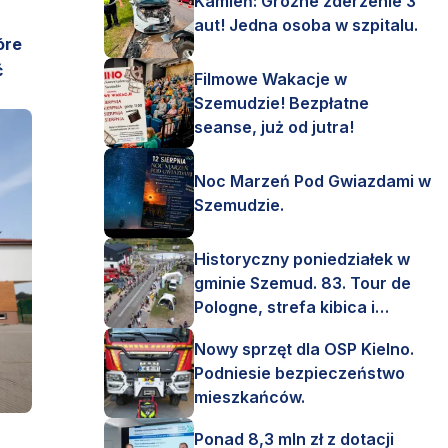
Kamień: Groźne zderzenie 3
aut! Jedna osoba w szpitalu.
óre
ć
Filmowe Wakacje w
Szemudzie! Bezpłatne
seanse, już od jutra!
Noc Marzeń Pod Gwiazdami w
Szemudzie.
Historyczny poniedziałek w
gminie Szemud. 83. Tour de
Pologne, strefa kibica i
mnóstwo emocji!
Nowy sprzęt dla OSP Kielno.
Podniesie bezpieczeństwo
mieszkańców.
Ponad 8,3 mln zł z dotacji