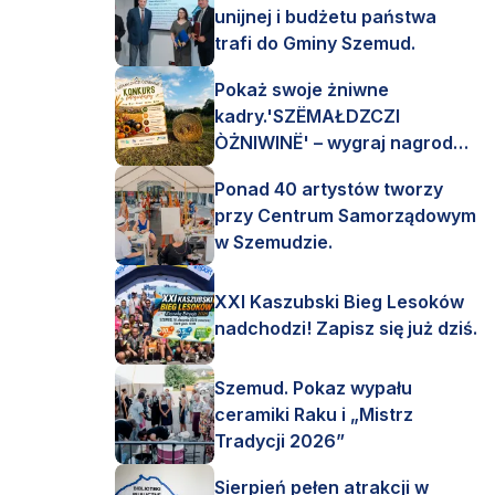
unijnej i budżetu państwa
trafi do Gminy Szemud.
Pokaż swoje żniwne
kadry.'SZËMAŁDZCZI
ÒŻNIWINË' – wygraj nagrody
finansowe i rzeczowe.
Ponad 40 artystów tworzy
przy Centrum Samorządowym
w Szemudzie.
XXI Kaszubski Bieg Lesoków
nadchodzi! Zapisz się już dziś.
Szemud. Pokaz wypału
ceramiki Raku i „Mistrz
Tradycji 2026”
Sierpień pełen atrakcji w