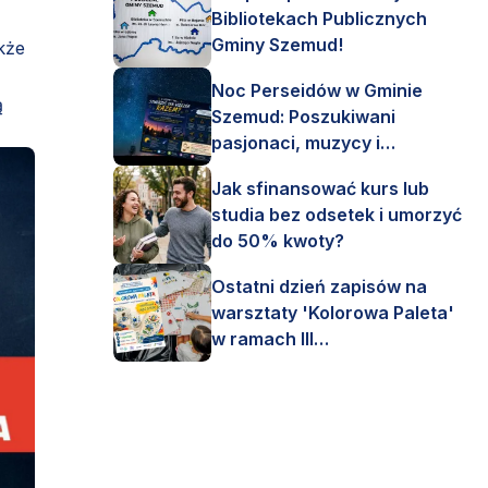
Bibliotekach Publicznych
z
Gminy Szemud!
kże
Noc Perseidów w Gminie
ą
Szemud: Poszukiwani
pasjonaci, muzycy i
astronomi!
Jak sfinansować kurs lub
studia bez odsetek i umorzyć
do 50% kwoty?
Ostatni dzień zapisów na
warsztaty 'Kolorowa Paleta'
w ramach III
Interdyscyplinarnego Pleneru
Artystycznego.