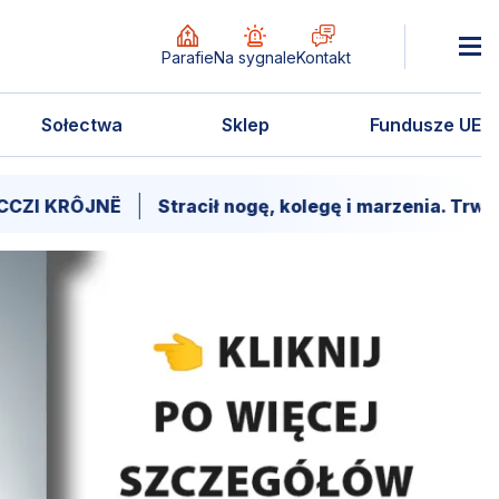
Parafie
Na sygnale
Kontakt
Sołectwa
Sklep
Fundusze UE
NË
Stracił nogę, kolegę i marzenia. Trwa walka o p