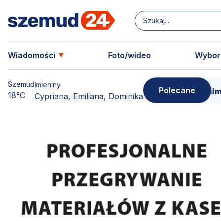
Wiadomości
Foto/wideo
Wybor
Szemud
Imieniny
Polecane
w swoją kopię!
15 marca - Premiera filmu o Sercu
18°C
Cypriana, Emiliana, Dominika