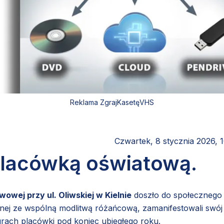
Reklama ZgrajKasetęVHS
Czwartek, 8 stycznia 2026, 
 placówką oświatową.
owej przy ul. Oliwskiej w Kielnie
doszło do społecznego
onej ze wspólną modlitwą różańcową, zamanifestowali swój
urach placówki pod koniec ubiegłego roku.